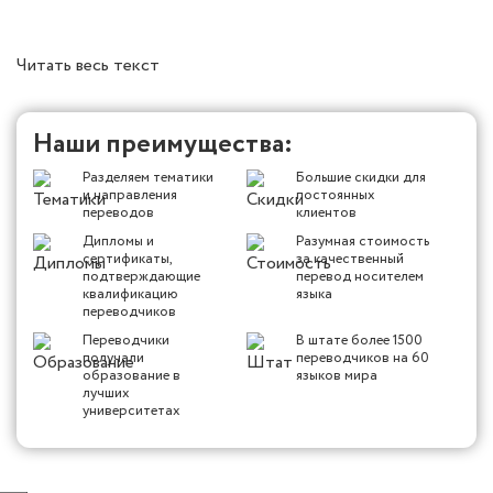
Читать весь текст
Наши преимущества:
Разделяем тематики
Большие скидки для
и направления
постоянных
переводов
клиентов
Дипломы и
Разумная стоимость
сертификаты,
за качественный
подтверждающие
перевод носителем
квалификацию
языка
переводчиков
Переводчики
В штате более 1500
получали
переводчиков на 60
образование в
языков мира
лучших
университетах