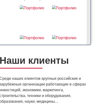
Наши клиенты
Среди наших клиентов крупные российские и
зарубежные организации работающие в сферах
инвестиций, экономики, маркетинга,
десь и Сейчас" в г. Москва, лекция художника
строительства, техники и оборудования,
бличный последовательный перевод с
образования, науки, медицины...