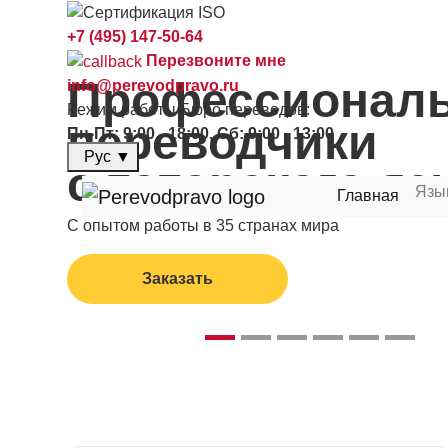
+7 (495) 147-50-64
Перезвоните мне
Профессионал
info@perevodpravo.ru
Режим работы Бюро переводов:
переводчики
Пн-Пт: 9:00 - 18:00, Сб: 9:00 - 13:00
Рус
▼
с татарского яз
Язы
Главная
С опытом работы в 35 странах мира
Заказать