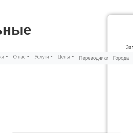
ьные
За
ыка
ки
О нас
Услуги
Цены
Переводчики
Города