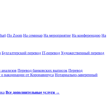
hat)
По Zoom
На семинар
На мероприятие
На конференцию
На
д
Бухгалтерский перевод
IT-перевод
Художественный перевод
 анализов
Перевод банковских выписок
Перевод
 о вакцинации от Коронавируса
Нотариально-заверенный
чка
Все дополнительные услуги →