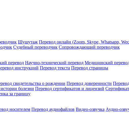
реводчик
Шушутаж
Перевод онлайн (Zoom, Skype, Whatsapp, Wec
водчик
Судебный переводчик
Сопровождающий переводчик
кий перевод
Научно-технический перевод
Медицинский перево
еревод инструкций
Перевод текста
Перевод страницы
ревод свидетельства о рождении
Перевод доверенности
Перевод
 истории болезни
Перевод сертификатов и лицензий
Сертификат
енка за границу
евод носителем
Перевод аудиофайлов
Видео-озвучка
Аудио-озву