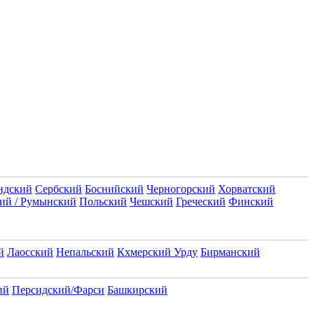
ндский
Сербский
Боснийский
Черногорский
Хорватский
ий / Румынский
Польский
Чешский
Греческий
Финский
й
Лаосский
Непальский
Кхмерский
Урду
Бирманский
ий
Персидский/Фарси
Башкирский