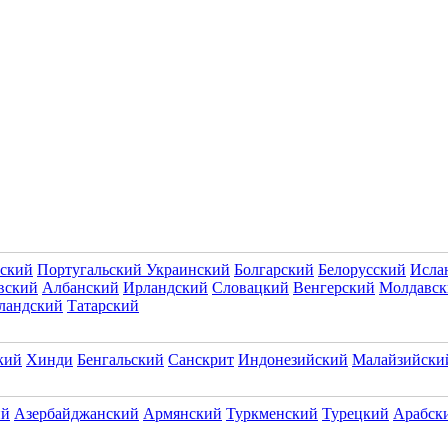
ский
Португальский
Украинский
Болгарский
Белорусский
Исла
вский
Албанский
Ирландский
Словацкий
Венгерский
Молдавск
ландский
Татарский
кий
Хинди
Бенгальский
Санскрит
Индонезийский
Малайзийски
ий
Азербайджанский
Армянский
Туркменский
Турецкий
Арабск