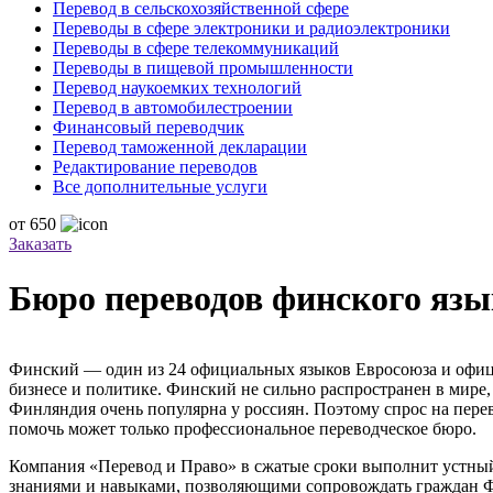
Перевод в сельскохозяйственной сфере
Переводы в сфере электроники и радиоэлектроники
Переводы в сфере телекоммуникаций
Переводы в пищевой промышленности
Перевод наукоемких технологий
Перевод в автомобилестроении
Финансовый переводчик
Перевод таможенной декларации
Редактирование переводов
Все дополнительные услуги
от
650
Заказать
Бюро переводов финского язы
Финский — один из 24 официальных языков Евросоюза и офици
бизнесе и политике. Финский не сильно распространен в мире
Финляндия очень популярна у россиян. Поэтому спрос на перев
помочь может только профессиональное переводческое бюро.
Компания «Перевод и Право» в сжатые сроки выполнит устны
знаниями и навыками, позволяющими сопровождать граждан Фи