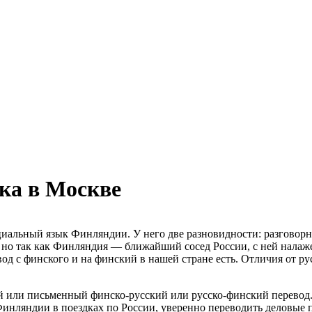
ка в Москве
альный язык Финляндии. У него две разновидности: разговорна
, но так как Финляндия — ближайший сосед России, с ней нала
од с финского и на финский в нашей стране есть. Отличия от ру
й или письменный финско-русский или русско-финский перевод
нляндии в поездках по России, уверенно переводить деловые 