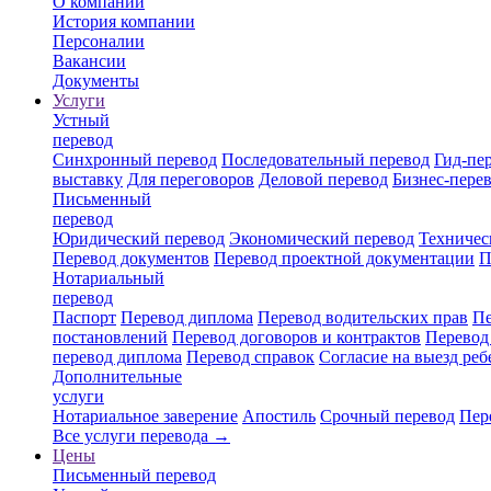
О компании
История компании
Персоналии
Вакансии
Документы
Услуги
Устный
перевод
Синхронный перевод
Последовательный перевод
Гид-пе
выставку
Для переговоров
Деловой перевод
Бизнес-пере
Письменный
перевод
Юридический перевод
Экономический перевод
Техничес
Перевод документов
Перевод проектной документации
П
Нотариальный
перевод
Паспорт
Перевод диплома
Перевод водительских прав
Пе
постановлений
Перевод договоров и контрактов
Перевод
перевод диплома
Перевод справок
Согласие на выезд реб
Дополнительные
услуги
Нотариальное заверение
Апостиль
Срочный перевод
Пер
Все услуги перевода →
Цены
Письменный перевод