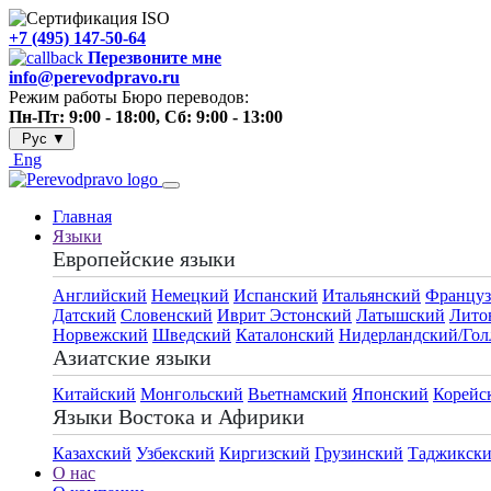
+7 (495) 147-50-64
Перезвоните мне
info@perevodpravo.ru
Режим работы Бюро переводов:
Пн-Пт: 9:00 - 18:00, Сб: 9:00 - 13:00
Рус
▼
Eng
Главная
Языки
Европейские языки
Английский
Немецкий
Испанский
Итальянский
Француз
Датский
Словенский
Иврит
Эстонский
Латышский
Лито
Норвежский
Шведский
Каталонский
Нидерландский/Гол
Азиатские языки
Китайский
Монгольский
Вьетнамский
Японский
Корейс
Языки Востока и Афирики
Казахский
Узбекский
Киргизский
Грузинский
Таджикск
О нас