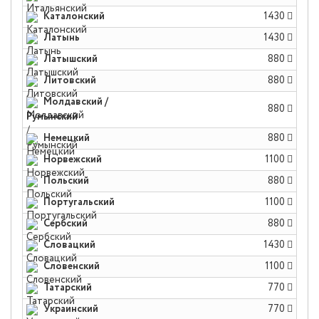
Каталонский
1430
Латынь
1430
Латышский
880
Литовский
880
Молдавский /
880
Румынский
Немецкий
880
Норвежский
1100
Польский
880
Португальский
1100
Сербский
880
Словацкий
1430
Словенский
1100
Татарский
770
Украинский
770