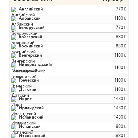
Европейские языки
Страница *
Английский
770
Албанский
1100
Белорусский
770
Болгарский
880
Боснийский
880
Венгерский
1100
Нидерландский/
1100
Голландский
Греческий
1100
Датский
1100
Иврит
1430
Ирландский
1430
Исландский
1430
Испанский
880
Итальянский
880