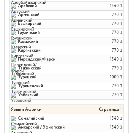
Арабский
1540
Армянский
770
Башкирский
770
Грузинский
770
Казахский
770
Киргизский
770
Персидский/Фарси
1540
Таджикский
770
Турецкий
1000
Туркменский
770
Узбекский
770
Языки Африки
Страница *
Сомалийский
1540
Амхарский / Эфиопский
1540