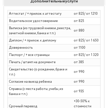
Дополнительные
услуги
Аттестат / + прилож. к аттестату
от 825/ от 1210
Водительское удостоверение
от 825
Выписка (из трудовой книжки, реестра,
от 880
зачетной книжки, банка и т.п.)
Диплом / + прилож. к диплому
от 825/ от 1 650
Доверенность
от 1100
Паспорт / + все страницы
от 825/ от 1 320
Печать / штамп на документе
от 385
Свидетельство (о рождении, браке и
от 990
т.п.)
Согласие на выезд ребенка
от 990
Справка (с места работы, учебы, из
от 935
банка и т.п.)
+30-50% к
Срочный перевод
стоимости