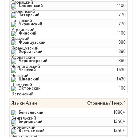
Словенский
1100
Татарский
770
Украинский
770
Финский
1100
Французский
880
Хорватский
880
Черногорский
880
Чешский
1430
Шведский
1430
Эстонский
1100
Языки Азии
Страница / 1 иер. *
Бенгальский
1880/-
Бирманский
1540/-
Вьетнамский
1540/-