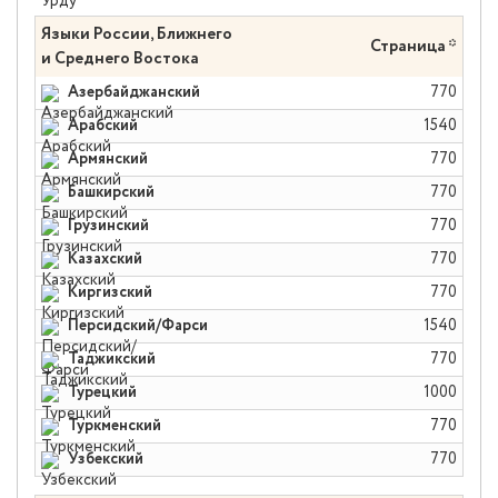
Языки России, Ближнего
Страница *
и Среднего Востока
Азербайджанский
770
Арабский
1540
Армянский
770
Башкирский
770
Грузинский
770
Казахский
770
Киргизский
770
Персидский/Фарси
1540
Таджикский
770
Турецкий
1000
Туркменский
770
Узбекский
770