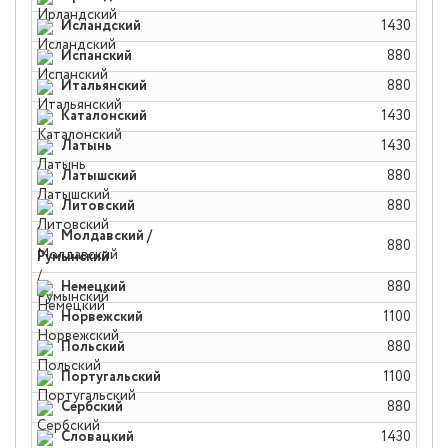
Исландский
1430
Испанский
880
Итальянский
880
Каталонский
1430
Латынь
1430
Латышский
880
Литовский
880
Молдавский /
880
Румынский
Немецкий
880
Норвежский
1100
Польский
880
Португальский
1100
Сербский
880
Словацкий
1430