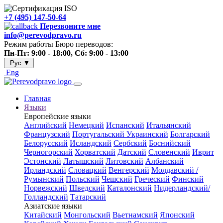
+7 (495) 147-50-64
Перезвоните мне
info@perevodpravo.ru
Режим работы Бюро переводов:
Пн-Пт: 9:00 - 18:00, Сб: 9:00 - 13:00
Рус
▼
Eng
Главная
Языки
Европейские языки
Английский
Немецкий
Испанский
Итальянский
Французский
Португальский
Украинский
Болгарский
Белорусский
Исландский
Сербский
Боснийский
Черногорский
Хорватский
Датский
Словенский
Иврит
Эстонский
Латышский
Литовский
Албанский
Ирландский
Словацкий
Венгерский
Молдавский /
Румынский
Польский
Чешский
Греческий
Финский
Норвежский
Шведский
Каталонский
Нидерландский/
Голландский
Татарский
Азиатские языки
Китайский
Монгольский
Вьетнамский
Японский