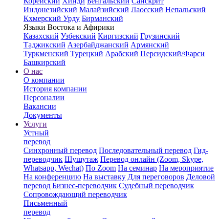
Корейский
Хинди
Бенгальский
Санскрит
Индонезийский
Малайзийский
Лаосский
Непальский
Кхмерский
Урду
Бирманский
Языки Востока и Афирики
Казахский
Узбекский
Киргизский
Грузинский
Таджикский
Азербайджанский
Армянский
Туркменский
Турецкий
Арабский
Персидский/Фарси
Башкирский
О нас
О компании
История компании
Персоналии
Вакансии
Документы
Услуги
Устный
перевод
Синхронный перевод
Последовательный перевод
Гид-
переводчик
Шушутаж
Перевод онлайн (Zoom, Skype,
Whatsapp, Wechat)
По Zoom
На семинар
На мероприятие
На конференцию
На выставку
Для переговоров
Деловой
перевод
Бизнес-переводчик
Судебный переводчик
Сопровождающий переводчик
Письменный
перевод