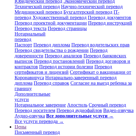
Юридический перевод
Экономический перевод
Технический перевод
Научно-технический перевод
Медицинский перевод
Бухгалтерский перевод
IT-
перевод
Художественный перевод
Перевод документов
Перевод проектной документации
Перевод инструкций
Перевод текста
Перевод страницы
Нотариальный
перевод
Паспорт
Перевод диплома
Перевод водительских прав
Перевод свидетельства о рождении
Перевод
доверенности
Перевод анализов
Перевод банковских
выписок
Перевод постановлений
Перевод договоров и
контрактов
Перевод истории болезни
Перевод
сертификатов и лицензий
Сертификат о вакцинации от
Коронавируса
Нотариально-заверенный перевод
диплома
Перевод справок
Согласие на выезд ребенка за
границу
Дополнительные
услуги
Нотариальное заверение
Апостиль
Срочный перевод
Перевод носителем
Перевод аудиофайлов
Видео-озвучка
Аудио-озвучка
Все дополнительные услуги →
Все услуги перевода →
Цены
Письменный перевод