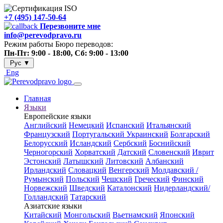
+7 (495) 147-50-64
Перезвоните мне
info@perevodpravo.ru
Режим работы Бюро переводов:
Пн-Пт: 9:00 - 18:00, Сб: 9:00 - 13:00
Рус
▼
Eng
Главная
Языки
Европейские языки
Английский
Немецкий
Испанский
Итальянский
Французский
Португальский
Украинский
Болгарский
Белорусский
Исландский
Сербский
Боснийский
Черногорский
Хорватский
Датский
Словенский
Иврит
Эстонский
Латышский
Литовский
Албанский
Ирландский
Словацкий
Венгерский
Молдавский /
Румынский
Польский
Чешский
Греческий
Финский
Норвежский
Шведский
Каталонский
Нидерландский/
Голландский
Татарский
Азиатские языки
Китайский
Монгольский
Вьетнамский
Японский