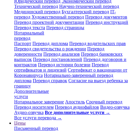
Юридический перевод
Экономический перевод
Технический перевод
Научно-технический перевод
Медицинский перевод
Бухгалтерский перевод
IT-
перевод
Художественный перевод
Перевод документов
Перевод проектной документации
Перевод инструкций
Перевод текста
Перевод страницы
Нотариальный
перевод
Паспорт
Перевод диплома
Перевод водительских прав
Перевод свидетельства о рождении
Перевод
доверенности
Перевод анализов
Перевод банковских
выписок
Перевод постановлений
Перевод договоров и
контрактов
Перевод истории болезни
Перевод
сертификатов и лицензий
Сертификат о вакцинации от
Коронавируса
Нотариально-заверенный перевод
диплома
Перевод справок
Согласие на выезд ребенка за
границу
Дополнительные
услуги
Нотариальное заверение
Апостиль
Срочный перевод
Перевод носителем
Перевод аудиофайлов
Видео-озвучка
Аудио-озвучка
Все дополнительные услуги →
Все услуги перевода →
Цены
Письменный перевод