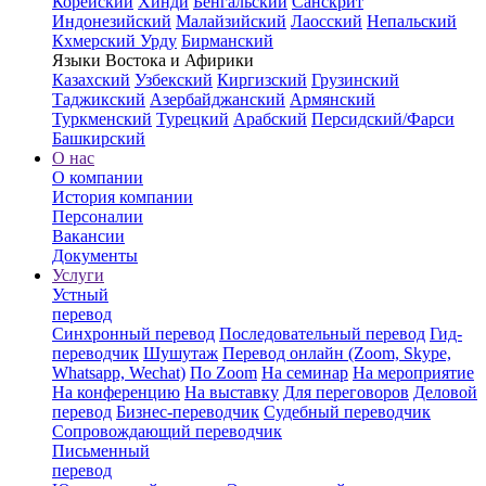
Корейский
Хинди
Бенгальский
Санскрит
Индонезийский
Малайзийский
Лаосский
Непальский
Кхмерский
Урду
Бирманский
Языки Востока и Афирики
Казахский
Узбекский
Киргизский
Грузинский
Таджикский
Азербайджанский
Армянский
Туркменский
Турецкий
Арабский
Персидский/Фарси
Башкирский
О нас
О компании
История компании
Персоналии
Вакансии
Документы
Услуги
Устный
перевод
Синхронный перевод
Последовательный перевод
Гид-
переводчик
Шушутаж
Перевод онлайн (Zoom, Skype,
Whatsapp, Wechat)
По Zoom
На семинар
На мероприятие
На конференцию
На выставку
Для переговоров
Деловой
перевод
Бизнес-переводчик
Судебный переводчик
Сопровождающий переводчик
Письменный
перевод