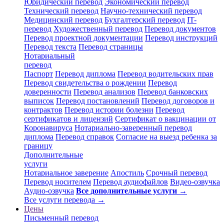
Юридический перевод
Экономический перевод
Технический перевод
Научно-технический перевод
Медицинский перевод
Бухгалтерский перевод
IT-
перевод
Художественный перевод
Перевод документов
Перевод проектной документации
Перевод инструкций
Перевод текста
Перевод страницы
Нотариальный
перевод
Паспорт
Перевод диплома
Перевод водительских прав
Перевод свидетельства о рождении
Перевод
доверенности
Перевод анализов
Перевод банковских
выписок
Перевод постановлений
Перевод договоров и
контрактов
Перевод истории болезни
Перевод
сертификатов и лицензий
Сертификат о вакцинации от
Коронавируса
Нотариально-заверенный перевод
диплома
Перевод справок
Согласие на выезд ребенка за
границу
Дополнительные
услуги
Нотариальное заверение
Апостиль
Срочный перевод
Перевод носителем
Перевод аудиофайлов
Видео-озвучка
Аудио-озвучка
Все дополнительные услуги →
Все услуги перевода →
Цены
Письменный перевод