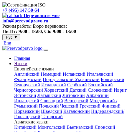
+7 (495) 147-50-64
Перезвоните мне
info@perevodpravo.ru
Режим работы Бюро переводов:
Пн-Пт: 9:00 - 18:00, Сб: 9:00 - 13:00
Рус
▼
Eng
Главная
Языки
Европейские языки
Английский
Немецкий
Испанский
Итальянский
Французский
Португальский
Украинский
Болгарский
Белорусский
Исландский
Сербский
Боснийский
Черногорский
Хорватский
Датский
Словенский
Иврит
Эстонский
Латышский
Литовский
Албанский
Ирландский
Словацкий
Венгерский
Молдавский /
Румынский
Польский
Чешский
Греческий
Финский
Норвежский
Шведский
Каталонский
Нидерландский/
Голландский
Татарский
Азиатские языки
Китайский
Монгольский
Вьетнамский
Японский