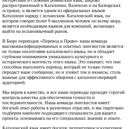
интересный и сложный романский язык, широко
распространенный в Каталонии, Валенсии и на Балеарских
островах, и является одним из официальных языков
Каталонии наряду с испанским. Каталонский язык, на
котором говорят более 9 миллионов человек по всему миру,
является необходимым языком для компаний, желающих
выйти на испаноязычный рынок.
В Бюро переводов «Перевод и Право» наша команда
высококвалифицированных и опытных лингвистов является
не только носителями каталонского языка, но и обладает
глубоким пониманием уникального культурного и
исторического контекста этого языка. Это означает, что они
способны выполнить перевод, который не только точно
передаст ваше сообщение, но и уловит тон и нюансы, столь
важные для эффективного общения с каталоноговорящей
аудиторией.
Мы верим в качество, и все наши переводы проходят строгий
контроль качества для обеспечения точности и
последовательности. Наша команда лингвистов имеет
богатый опыт работы в различных отраслях, и мы тщательно
подберем наиболее подходящего специалиста для вашего
проекта, основываясь на его специальных знаниях и опыте.
Каталонский язык имеет богатое литературное и культурное