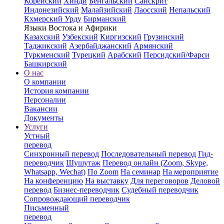
Корейский
Хинди
Бенгальский
Санскрит
Индонезийский
Малайзийский
Лаосский
Непальский
Кхмерский
Урду
Бирманский
Языки Востока и Афирики
Казахский
Узбекский
Киргизский
Грузинский
Таджикский
Азербайджанский
Армянский
Туркменский
Турецкий
Арабский
Персидский/Фарси
Башкирский
О нас
О компании
История компании
Персоналии
Вакансии
Документы
Услуги
Устный
перевод
Синхронный перевод
Последовательный перевод
Гид-
переводчик
Шушутаж
Перевод онлайн (Zoom, Skype,
Whatsapp, Wechat)
По Zoom
На семинар
На мероприятие
На конференцию
На выставку
Для переговоров
Деловой
перевод
Бизнес-переводчик
Судебный переводчик
Сопровождающий переводчик
Письменный
перевод