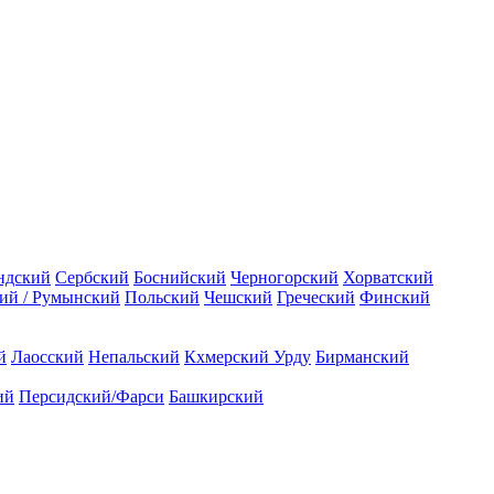
ндский
Сербский
Боснийский
Черногорский
Хорватский
ий / Румынский
Польский
Чешский
Греческий
Финский
й
Лаосский
Непальский
Кхмерский
Урду
Бирманский
ий
Персидский/Фарси
Башкирский