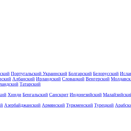
ский
Португальский
Украинский
Болгарский
Белорусский
Исла
вский
Албанский
Ирландский
Словацкий
Венгерский
Молдавск
ландский
Татарский
кий
Хинди
Бенгальский
Санскрит
Индонезийский
Малайзийски
ий
Азербайджанский
Армянский
Туркменский
Турецкий
Арабск