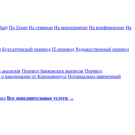
hat)
По Zoom
На семинар
На мероприятие
На конференцию
На
д
Бухгалтерский перевод
IT-перевод
Художественный перевод
 анализов
Перевод банковских выписок
Перевод
 о вакцинации от Коронавируса
Нотариально-заверенный
чка
Все дополнительные услуги →