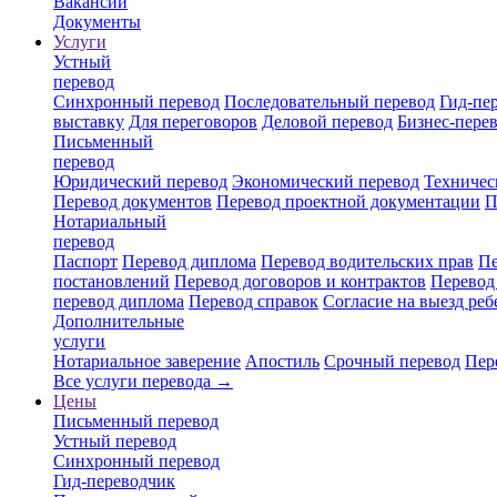
Вакансии
Документы
Услуги
Устный
перевод
Синхронный перевод
Последовательный перевод
Гид-пе
выставку
Для переговоров
Деловой перевод
Бизнес-пере
Письменный
перевод
Юридический перевод
Экономический перевод
Техничес
Перевод документов
Перевод проектной документации
П
Нотариальный
перевод
Паспорт
Перевод диплома
Перевод водительских прав
Пе
постановлений
Перевод договоров и контрактов
Перевод
перевод диплома
Перевод справок
Согласие на выезд реб
Дополнительные
услуги
Нотариальное заверение
Апостиль
Срочный перевод
Пер
Все услуги перевода →
Цены
Письменный перевод
Устный перевод
Синхронный перевод
Гид-переводчик