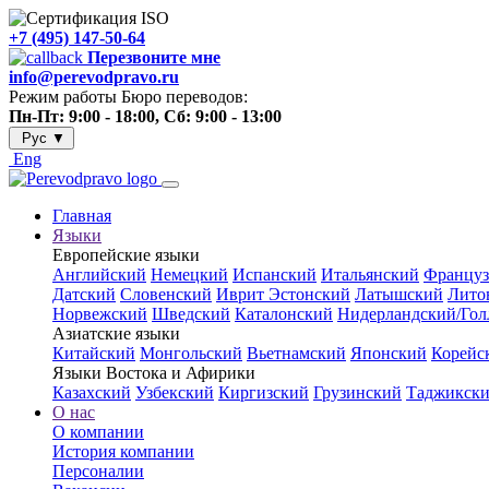
+7 (495) 147-50-64
Перезвоните мне
info@perevodpravo.ru
Режим работы Бюро переводов:
Пн-Пт: 9:00 - 18:00, Сб: 9:00 - 13:00
Рус
▼
Eng
Главная
Языки
Европейские языки
Английский
Немецкий
Испанский
Итальянский
Француз
Датский
Словенский
Иврит
Эстонский
Латышский
Лито
Норвежский
Шведский
Каталонский
Нидерландский/Гол
Азиатские языки
Китайский
Монгольский
Вьетнамский
Японский
Корейс
Языки Востока и Афирики
Казахский
Узбекский
Киргизский
Грузинский
Таджикск
О нас
О компании
История компании
Персоналии