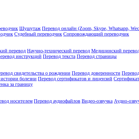
реводчик
Шушутаж
Перевод онлайн (Zoom, Skype, Whatsapp, Wec
водчик
Судебный переводчик
Сопровождающий переводчик
кий перевод
Научно-технический перевод
Медицинский перево
еревод инструкций
Перевод текста
Перевод страницы
ревод свидетельства о рождении
Перевод доверенности
Перевод
 истории болезни
Перевод сертификатов и лицензий
Сертификат
енка за границу
евод носителем
Перевод аудиофайлов
Видео-озвучка
Аудио-озву