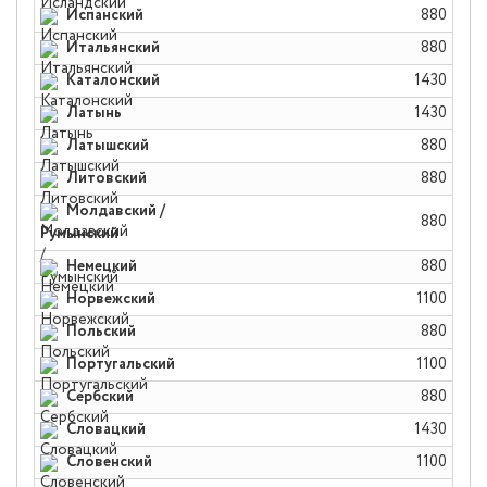
Испанский
880
Итальянский
880
Каталонский
1430
Латынь
1430
Латышский
880
Литовский
880
Молдавский /
880
Румынский
Немецкий
880
Норвежский
1100
Польский
880
Португальский
1100
Сербский
880
Словацкий
1430
Словенский
1100