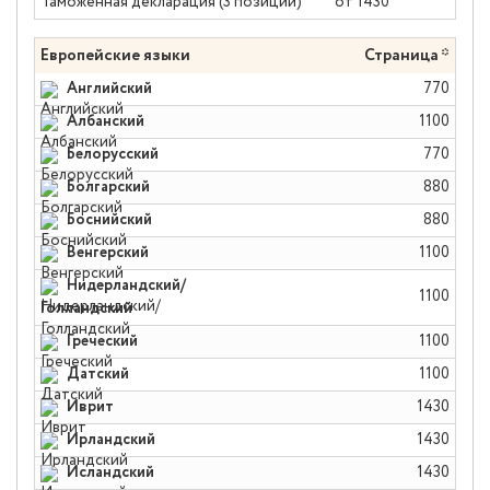
Таможенная декларация (3 позиции)
от 1430
Европейские языки
Страница *
Английский
770
Албанский
1100
Белорусский
770
Болгарский
880
Боснийский
880
Венгерский
1100
Нидерландский/
1100
Голландский
Греческий
1100
Датский
1100
Иврит
1430
Ирландский
1430
Исландский
1430