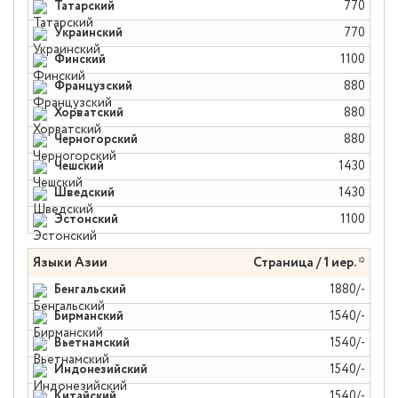
Татарский
770
Украинский
770
Финский
1100
Французский
880
Хорватский
880
Черногорский
880
Чешский
1430
Шведский
1430
Эстонский
1100
Языки Азии
Страница / 1 иер. *
Бенгальский
1880/-
Бирманский
1540/-
Вьетнамский
1540/-
Индонезийский
1540/-
Китайский
1540/-