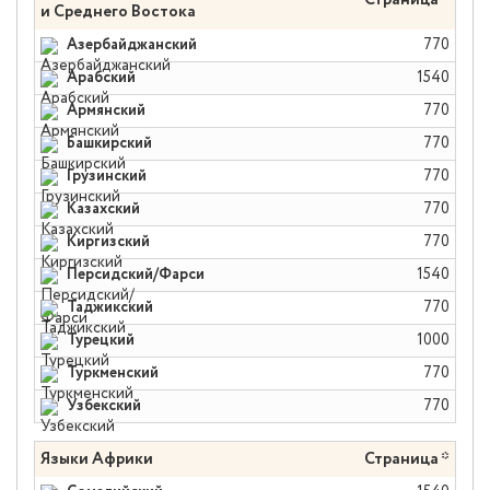
Страница *
и Среднего Востока
Азербайджанский
770
Арабский
1540
Армянский
770
Башкирский
770
Грузинский
770
Казахский
770
Киргизский
770
Персидский/Фарси
1540
Таджикский
770
Турецкий
1000
Туркменский
770
Узбекский
770
Языки Африки
Страница *