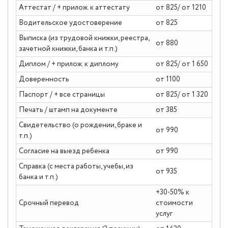
Аттестат / + прилож. к аттестату
от 825/ от 1210
Водительское удостоверение
от 825
Выписка (из трудовой книжки, реестра,
от 880
зачетной книжки, банка и т.п.)
Диплом / + прилож. к диплому
от 825/ от 1 650
Доверенность
от 1100
Паспорт / + все страницы
от 825/ от 1 320
Печать / штамп на документе
от 385
Свидетельство (о рождении, браке и
от 990
т.п.)
Согласие на выезд ребенка
от 990
Справка (с места работы, учебы, из
от 935
банка и т.п.)
+30-50% к
Срочный перевод
стоимости
услуг