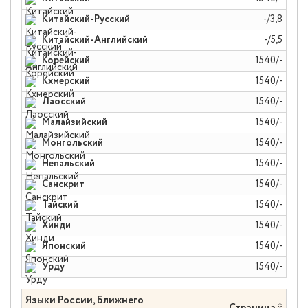
Китайский-Русский
-/3,8
Китайский-Английский
-/5,5
Корейский
1540/-
Кхмерский
1540/-
Лаосский
1540/-
Малайзийский
1540/-
Монгольский
1540/-
Непальский
1540/-
Санскрит
1540/-
Тайский
1540/-
Хинди
1540/-
Японский
1540/-
Урду
1540/-
Языки России, Ближнего