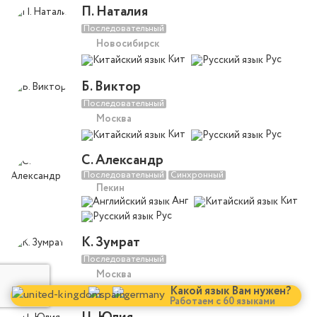
П. Наталия
Последовательный
Новосибирск
Кит
Рус
Б. Виктор
Последовательный
Москва
Кит
Рус
С. Александр
Последовательный
Синхронный
Пекин
Анг
Кит
Рус
К. Зумрат
Последовательный
Москва
Какой язык Вам нужен?
Кит
Рус
Работаем с 60 языками