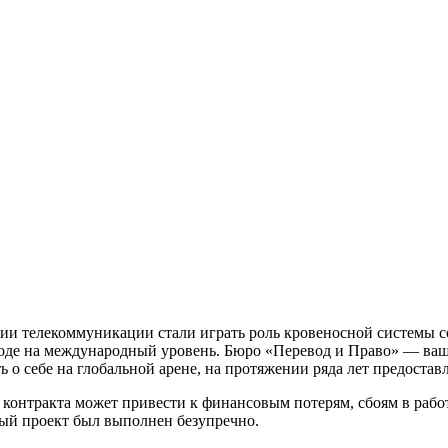
ии телекоммуникации стали играть роль кровеносной системы со
ыходе на международный уровень. Бюро «Перевод и Право» — ва
ь о себе на глобальной арене, на протяжении ряда лет предоста
и контракта может привести к финансовым потерям, сбоям в раб
дый проект был выполнен безупречно.