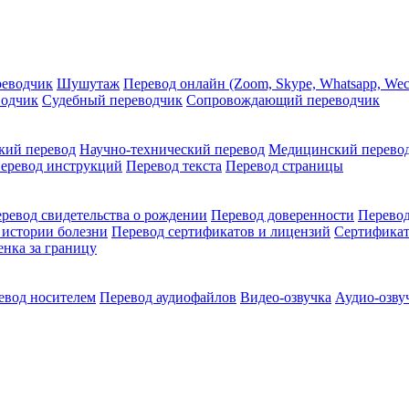
реводчик
Шушутаж
Перевод онлайн (Zoom, Skype, Whatsapp, Wec
водчик
Судебный переводчик
Сопровождающий переводчик
кий перевод
Научно-технический перевод
Медицинский перево
еревод инструкций
Перевод текста
Перевод страницы
ревод свидетельства о рождении
Перевод доверенности
Перевод
 истории болезни
Перевод сертификатов и лицензий
Сертификат
енка за границу
евод носителем
Перевод аудиофайлов
Видео-озвучка
Аудио-озву