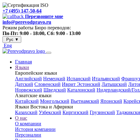
+7 (495) 147-50-64
Перезвоните мне
info@perevodpravo.ru
Режим работы Бюро переводов:
Пн-Пт: 9:00 - 18:00, Сб: 9:00 - 13:00
Рус
▼
Eng
Главная
Языки
Европейские языки
Английский
Немецкий
Испанский
Итальянский
Француз
Датский
Словенский
Иврит
Эстонский
Латышский
Лито
Норвежский
Шведский
Каталонский
Нидерландский/Гол
Азиатские языки
Китайский
Монгольский
Вьетнамский
Японский
Корейс
Языки Востока и Афирики
Казахский
Узбекский
Киргизский
Грузинский
Таджикск
О нас
О компании
История компании
Персоналии