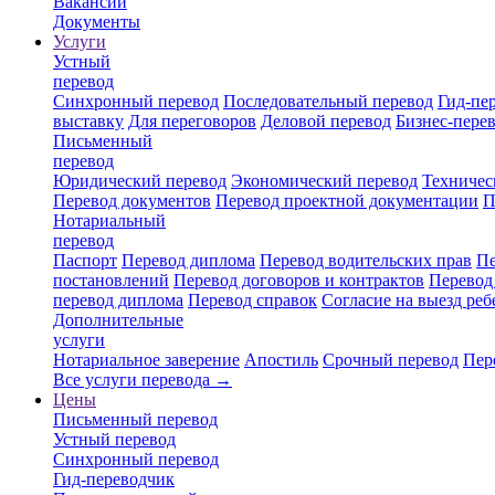
Вакансии
Документы
Услуги
Устный
перевод
Синхронный перевод
Последовательный перевод
Гид-пе
выставку
Для переговоров
Деловой перевод
Бизнес-пере
Письменный
перевод
Юридический перевод
Экономический перевод
Техничес
Перевод документов
Перевод проектной документации
П
Нотариальный
перевод
Паспорт
Перевод диплома
Перевод водительских прав
Пе
постановлений
Перевод договоров и контрактов
Перевод
перевод диплома
Перевод справок
Согласие на выезд реб
Дополнительные
услуги
Нотариальное заверение
Апостиль
Срочный перевод
Пер
Все услуги перевода →
Цены
Письменный перевод
Устный перевод
Синхронный перевод
Гид-переводчик