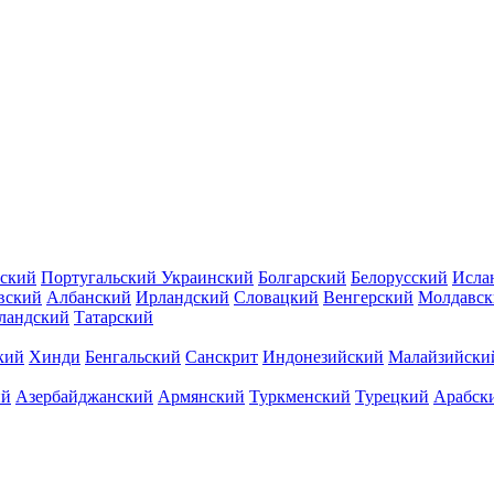
ский
Португальский
Украинский
Болгарский
Белорусский
Исла
вский
Албанский
Ирландский
Словацкий
Венгерский
Молдавск
ландский
Татарский
кий
Хинди
Бенгальский
Санскрит
Индонезийский
Малайзийски
ий
Азербайджанский
Армянский
Туркменский
Турецкий
Арабск