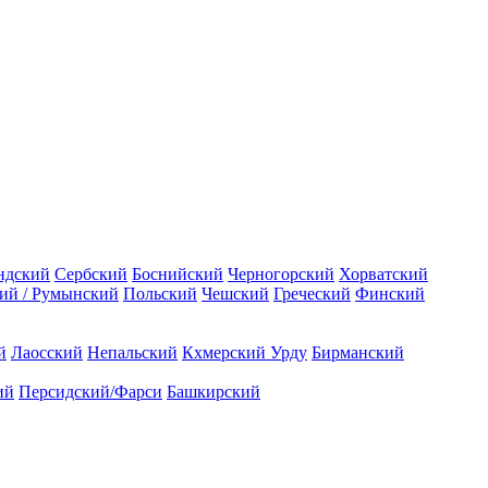
ндский
Сербский
Боснийский
Черногорский
Хорватский
ий / Румынский
Польский
Чешский
Греческий
Финский
й
Лаосский
Непальский
Кхмерский
Урду
Бирманский
ий
Персидский/Фарси
Башкирский