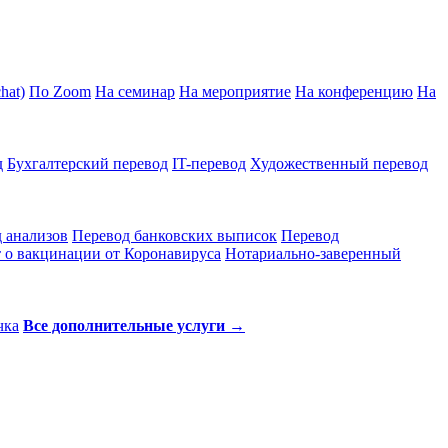
hat)
По Zoom
На семинар
На мероприятие
На конференцию
На
д
Бухгалтерский перевод
IT-перевод
Художественный перевод
 анализов
Перевод банковских выписок
Перевод
 о вакцинации от Коронавируса
Нотариально-заверенный
чка
Все дополнительные услуги →