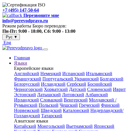
+7 (495) 147-50-64
Перезвоните мне
info@perevodpravo.ru
Режим работы Бюро переводов:
Пн-Пт: 9:00 - 18:00, Сб: 9:00 - 13:00
Рус
▼
Eng
Главная
Языки
Европейские языки
Английский
Немецкий
Испанский
Итальянский
Французский
Португальский
Украинский
Болгарский
Белорусский
Исландский
Сербский
Боснийский
Черногорский
Хорватский
Датский
Словенский
Иврит
Эстонский
Латышский
Литовский
Албанский
Ирландский
Словацкий
Венгерский
Молдавский /
Румынский
Польский
Чешский
Греческий
Финский
Норвежский
Шведский
Каталонский
Нидерландский/
Голландский
Татарский
Азиатские языки
Китайский
Монгольский
Вьетнамский
Японский