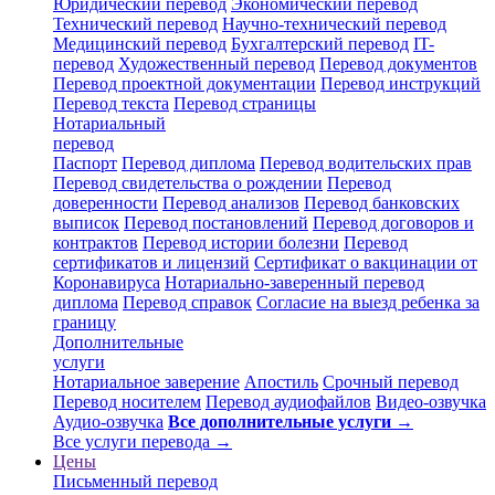
Юридический перевод
Экономический перевод
Технический перевод
Научно-технический перевод
Медицинский перевод
Бухгалтерский перевод
IT-
перевод
Художественный перевод
Перевод документов
Перевод проектной документации
Перевод инструкций
Перевод текста
Перевод страницы
Нотариальный
перевод
Паспорт
Перевод диплома
Перевод водительских прав
Перевод свидетельства о рождении
Перевод
доверенности
Перевод анализов
Перевод банковских
выписок
Перевод постановлений
Перевод договоров и
контрактов
Перевод истории болезни
Перевод
сертификатов и лицензий
Сертификат о вакцинации от
Коронавируса
Нотариально-заверенный перевод
диплома
Перевод справок
Согласие на выезд ребенка за
границу
Дополнительные
услуги
Нотариальное заверение
Апостиль
Срочный перевод
Перевод носителем
Перевод аудиофайлов
Видео-озвучка
Аудио-озвучка
Все дополнительные услуги →
Все услуги перевода →
Цены
Письменный перевод