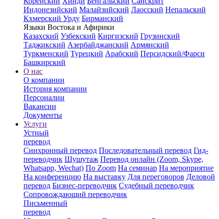
Корейский
Хинди
Бенгальский
Санскрит
Индонезийский
Малайзийский
Лаосский
Непальский
Кхмерский
Урду
Бирманский
Языки Востока и Афирики
Казахский
Узбекский
Киргизский
Грузинский
Таджикский
Азербайджанский
Армянский
Туркменский
Турецкий
Арабский
Персидский/Фарси
Башкирский
О нас
О компании
История компании
Персоналии
Вакансии
Документы
Услуги
Устный
перевод
Синхронный перевод
Последовательный перевод
Гид-
переводчик
Шушутаж
Перевод онлайн (Zoom, Skype,
Whatsapp, Wechat)
По Zoom
На семинар
На мероприятие
На конференцию
На выставку
Для переговоров
Деловой
перевод
Бизнес-переводчик
Судебный переводчик
Сопровождающий переводчик
Письменный
перевод