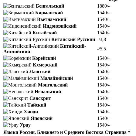
Бенгальский
1880/-
Бирманский
1540/-
Вьетнамский
1540/-
Индонезийский
1540/-
Китайский
1540/-
Китайский-Русский
-/3,8
Китайский-
-/5,5
Английский
Корейский
1540/-
Кхмерский
1540/-
Лаосский
1540/-
Малайзийский
1540/-
Монгольский
1540/-
Непальский
1540/-
Санскрит
1540/-
Тайский
1540/-
Хинди
1540/-
Японский
1540/-
Урду
1540/-
Языки России, Ближнего и Среднего Востока
Страница *