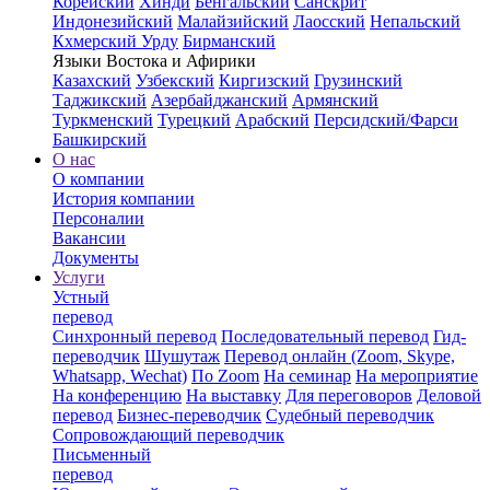
Корейский
Хинди
Бенгальский
Санскрит
Индонезийский
Малайзийский
Лаосский
Непальский
Кхмерский
Урду
Бирманский
Языки Востока и Афирики
Казахский
Узбекский
Киргизский
Грузинский
Таджикский
Азербайджанский
Армянский
Туркменский
Турецкий
Арабский
Персидский/Фарси
Башкирский
О нас
О компании
История компании
Персоналии
Вакансии
Документы
Услуги
Устный
перевод
Синхронный перевод
Последовательный перевод
Гид-
переводчик
Шушутаж
Перевод онлайн (Zoom, Skype,
Whatsapp, Wechat)
По Zoom
На семинар
На мероприятие
На конференцию
На выставку
Для переговоров
Деловой
перевод
Бизнес-переводчик
Судебный переводчик
Сопровождающий переводчик
Письменный
перевод