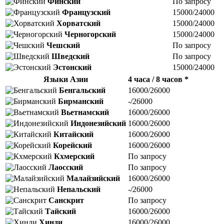
Финский
По запросу
Французский
15000/24000
Хорватский
15000/24000
Черногорский
15000/24000
Чешский
По запросу
Шведский
По запросу
Эстонский
15000/24000
Языки Азии
4 часа / 8 часов *
Бенгальский
16000/26000
Бирманский
-/26000
Вьетнамский
16000/26000
Индонезийский
16000/26000
Китайский
16000/26000
Корейский
16000/26000
Кхмерский
По запросу
Лаосский
По запросу
Малайзийский
16000/26000
Непальский
-/26000
Санскрит
По запросу
Тайский
16000/26000
Хинди
16000/26000