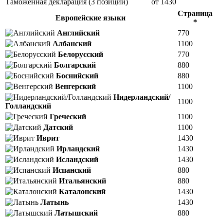
Таможенная декларация (3 позиции)
от 1430
Страница
Европейские языки
*
Английский
770
Албанский
1100
Белорусский
770
Болгарский
880
Боснийский
880
Венгерский
1100
Нидерландский/
1100
Голландский
Греческий
1100
Датский
1100
Иврит
1430
Ирландский
1430
Исландский
1430
Испанский
880
Итальянский
880
Каталонский
1430
Латынь
1430
Латышский
880