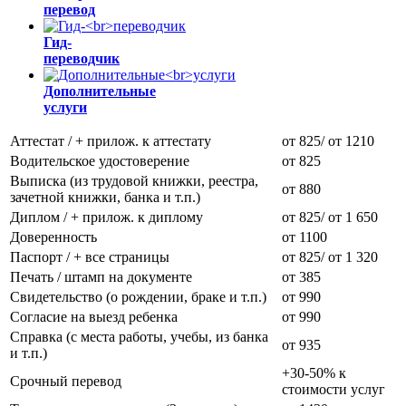
перевод
Гид-
переводчик
Дополнительные
услуги
Аттестат / + прилож. к аттестату
от 825/ от 1210
Водительское удостоверение
от 825
Выписка (из трудовой книжки, реестра,
от 880
зачетной книжки, банка и т.п.)
Диплом / + прилож. к диплому
от 825/ от 1 650
Доверенность
от 1100
Паспорт / + все страницы
от 825/ от 1 320
Печать / штамп на документе
от 385
Свидетельство (о рождении, браке и т.п.)
от 990
Согласие на выезд ребенка
от 990
Справка (с места работы, учебы, из банка
от 935
и т.п.)
+30-50% к
Срочный перевод
стоимости услуг