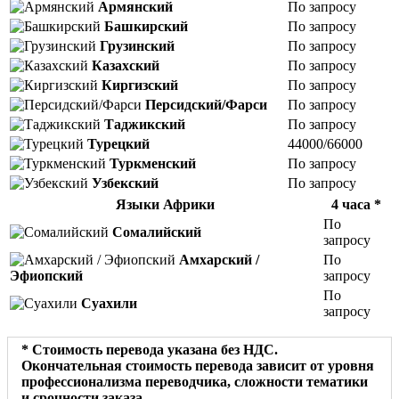
Армянский
По запросу
Башкирский
По запросу
Грузинский
По запросу
Казахский
По запросу
Киргизский
По запросу
Персидский/Фарси
По запросу
Таджикский
По запросу
Турецкий
44000/66000
Туркменский
По запросу
Узбекский
По запросу
Языки Африки
4 часа *
По
Сомалийский
запросу
Амхарский /
По
Эфиопский
запросу
По
Суахили
запросу
* Стоимость перевода указана без НДС.
Окончательная стоимость перевода зависит от уровня
профессионализма переводчика, сложности тематики
и срочности заказа.