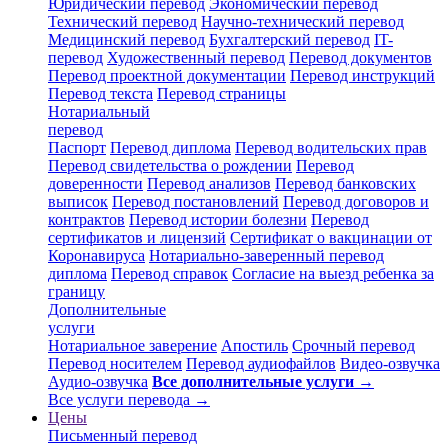
Юридический перевод
Экономический перевод
Технический перевод
Научно-технический перевод
Медицинский перевод
Бухгалтерский перевод
IT-
перевод
Художественный перевод
Перевод документов
Перевод проектной документации
Перевод инструкций
Перевод текста
Перевод страницы
Нотариальный
перевод
Паспорт
Перевод диплома
Перевод водительских прав
Перевод свидетельства о рождении
Перевод
доверенности
Перевод анализов
Перевод банковских
выписок
Перевод постановлений
Перевод договоров и
контрактов
Перевод истории болезни
Перевод
сертификатов и лицензий
Сертификат о вакцинации от
Коронавируса
Нотариально-заверенный перевод
диплома
Перевод справок
Согласие на выезд ребенка за
границу
Дополнительные
услуги
Нотариальное заверение
Апостиль
Срочный перевод
Перевод носителем
Перевод аудиофайлов
Видео-озвучка
Аудио-озвучка
Все дополнительные услуги →
Все услуги перевода →
Цены
Письменный перевод