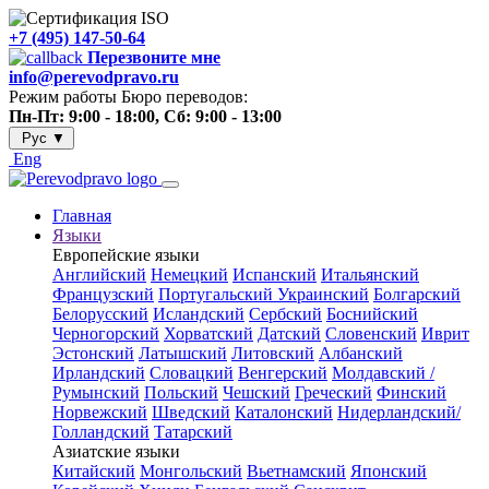
+7 (495) 147-50-64
Перезвоните мне
info@perevodpravo.ru
Режим работы Бюро переводов:
Пн-Пт: 9:00 - 18:00, Сб: 9:00 - 13:00
Рус
▼
Eng
Главная
Языки
Европейские языки
Английский
Немецкий
Испанский
Итальянский
Французский
Португальский
Украинский
Болгарский
Белорусский
Исландский
Сербский
Боснийский
Черногорский
Хорватский
Датский
Словенский
Иврит
Эстонский
Латышский
Литовский
Албанский
Ирландский
Словацкий
Венгерский
Молдавский /
Румынский
Польский
Чешский
Греческий
Финский
Норвежский
Шведский
Каталонский
Нидерландский/
Голландский
Татарский
Азиатские языки
Китайский
Монгольский
Вьетнамский
Японский