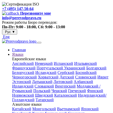
+7 (495) 147-50-64
Перезвоните мне
info@perevodpravo.ru
Режим работы Бюро переводов:
Пн-Пт: 9:00 - 18:00, Сб: 9:00 - 13:00
Рус
▼
Eng
Главная
Языки
Европейские языки
Английский
Немецкий
Испанский
Итальянский
Французский
Португальский
Украинский
Болгарский
Белорусский
Исландский
Сербский
Боснийский
Черногорский
Хорватский
Датский
Словенский
Иврит
Эстонский
Латышский
Литовский
Албанский
Ирландский
Словацкий
Венгерский
Молдавский /
Румынский
Польский
Чешский
Греческий
Финский
Норвежский
Шведский
Каталонский
Нидерландский/
Голландский
Татарский
Азиатские языки
Китайский
Монгольский
Вьетнамский
Японский