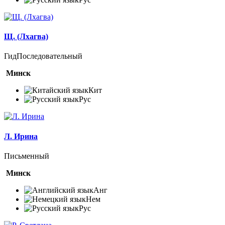
Щ. (Лхагва)
Гид
Последовательный
Минск
Кит
Рус
Л. Ирина
Письменный
Минск
Анг
Нем
Рус