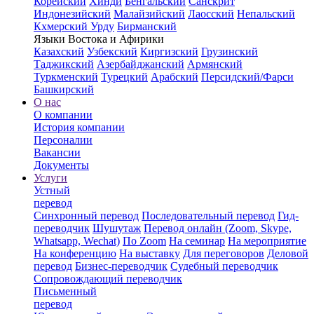
Корейский
Хинди
Бенгальский
Санскрит
Индонезийский
Малайзийский
Лаосский
Непальский
Кхмерский
Урду
Бирманский
Языки Востока и Афирики
Казахский
Узбекский
Киргизский
Грузинский
Таджикский
Азербайджанский
Армянский
Туркменский
Турецкий
Арабский
Персидский/Фарси
Башкирский
О нас
О компании
История компании
Персоналии
Вакансии
Документы
Услуги
Устный
перевод
Синхронный перевод
Последовательный перевод
Гид-
переводчик
Шушутаж
Перевод онлайн (Zoom, Skype,
Whatsapp, Wechat)
По Zoom
На семинар
На мероприятие
На конференцию
На выставку
Для переговоров
Деловой
перевод
Бизнес-переводчик
Судебный переводчик
Сопровождающий переводчик
Письменный
перевод