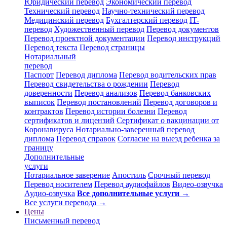
Юридический перевод
Экономический перевод
Технический перевод
Научно-технический перевод
Медицинский перевод
Бухгалтерский перевод
IT-
перевод
Художественный перевод
Перевод документов
Перевод проектной документации
Перевод инструкций
Перевод текста
Перевод страницы
Нотариальный
перевод
Паспорт
Перевод диплома
Перевод водительских прав
Перевод свидетельства о рождении
Перевод
доверенности
Перевод анализов
Перевод банковских
выписок
Перевод постановлений
Перевод договоров и
контрактов
Перевод истории болезни
Перевод
сертификатов и лицензий
Сертификат о вакцинации от
Коронавируса
Нотариально-заверенный перевод
диплома
Перевод справок
Согласие на выезд ребенка за
границу
Дополнительные
услуги
Нотариальное заверение
Апостиль
Срочный перевод
Перевод носителем
Перевод аудиофайлов
Видео-озвучка
Аудио-озвучка
Все дополнительные услуги →
Все услуги перевода →
Цены
Письменный перевод