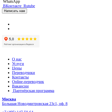
WhatsApp
ВКонтакте
Rutube
Написать нам
О нас
Услуги
Цены
Переводчики
Контакты
Online-переводчик
Вакансии
Партнёрская программа
Москва
Большая Новодмитровская 23с1, оф. 8