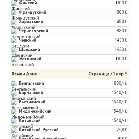
Финский
1100
Французский
880
Хорватский
880
Черногорский
880
Чешский
1430
Шведский
1430
Эстонский
1100
Языки Азии
Страница / 1 иер. *
Бенгальский
1880/-
Бирманский
1540/-
Вьетнамский
1540/-
Индонезийский
1540/-
Китайский
1540/-
Китайский-Русский
-/3,8