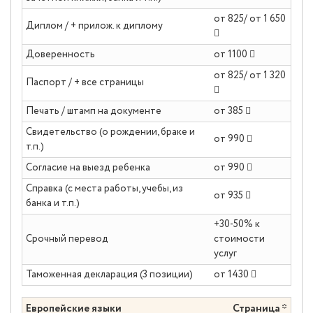
от 825/ от 1 650
Диплом / + прилож. к диплому
Доверенность
от 1100
от 825/ от 1 320
Паспорт / + все страницы
Печать / штамп на документе
от 385
Свидетельство (о рождении, браке и
от 990
т.п.)
Согласие на выезд ребенка
от 990
Справка (с места работы, учебы, из
от 935
банка и т.п.)
+30-50% к
Срочный перевод
стоимости
услуг
Таможенная декларация (3 позиции)
от 1430
Европейские языки
Страница *