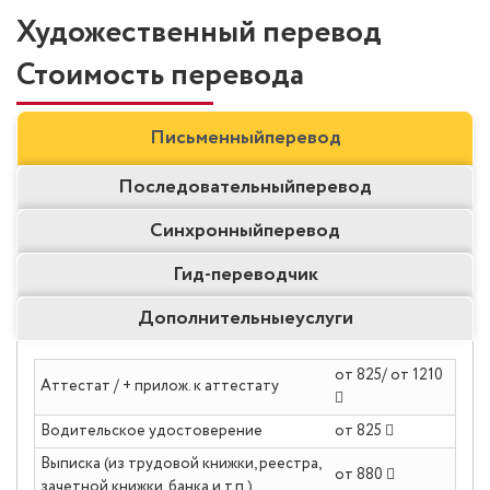
Художественный перевод
Стоимость перевода
Письменный
перевод
Последовательный
перевод
Синхронный
перевод
Гид-
переводчик
Дополнительные
услуги
от 825/ от 1210
Аттестат / + прилож. к аттестату
Водительское удостоверение
от 825
Выписка (из трудовой книжки, реестра,
от 880
зачетной книжки, банка и т.п.)