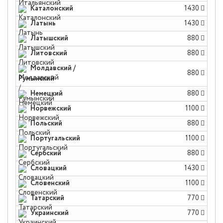
Каталонский
1430
Латынь
1430
Латышский
880
Литовский
880
Молдавский /
880
Румынский
Немецкий
880
Норвежский
1100
Польский
880
Португальский
1100
Сербский
880
Словацкий
1430
Словенский
1100
Татарский
770
Украинский
770