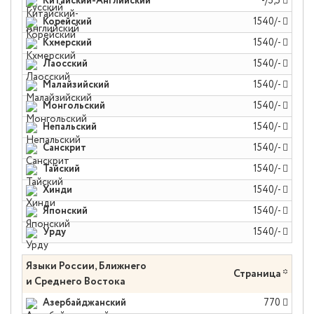
Китайский-Английский
-/5,5
Корейский
1540/-
Кхмерский
1540/-
Лаосский
1540/-
Малайзийский
1540/-
Монгольский
1540/-
Непальский
1540/-
Санскрит
1540/-
Тайский
1540/-
Хинди
1540/-
Японский
1540/-
Урду
1540/-
Языки России, Ближнего
Страница *
и Среднего Востока
Азербайджанский
770