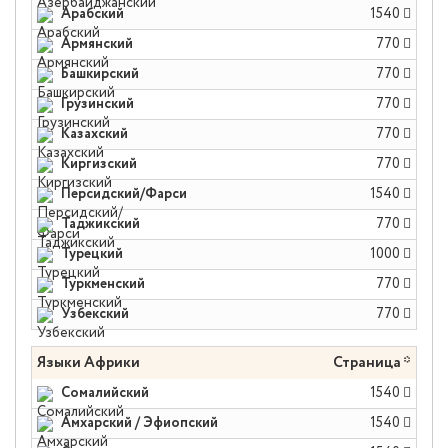
Арабский
1540
Армянский
770
Башкирский
770
Грузинский
770
Казахский
770
Киргизский
770
Персидский/Фарси
1540
Таджикский
770
Турецкий
1000
Туркменский
770
Узбекский
770
Языки Африки
Страница *
Сомалийский
1540
Амхарский / Эфиопский
1540