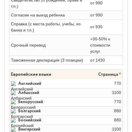
от 990
т.п.)
Согласие на выезд ребенка
от 990
Справка (с места работы, учебы, из
от 935
банка и т.п.)
+30-50% к
Срочный перевод
стоимости
услуг
Таможенная декларация (3 позиции)
от 1430
Европейские языки
Страница *
Английский
770
Албанский
1100
Белорусский
770
Болгарский
880
Боснийский
880
Венгерский
1100