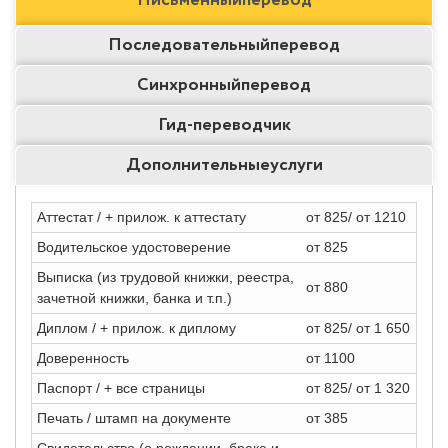
Последовательный
перевод
Синхронный
перевод
Гид-
переводчик
Дополнительные
услуги
Аттестат / + прилож. к аттестату
от 825/ от 1210
Водительское удостоверение
от 825
Выписка (из трудовой книжки, реестра,
от 880
зачетной книжки, банка и т.п.)
Диплом / + прилож. к диплому
от 825/ от 1 650
Доверенность
от 1100
Паспорт / + все страницы
от 825/ от 1 320
Печать / штамп на документе
от 385
Свидетельство (о рождении, браке и