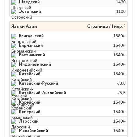
Шведский
1430
Эстонский
1100
Языки Азии
Страница / 1 иер. *
Бенгальский
1880/-
Бирманский
1540/-
Вьетнамский
1540/-
Индонезийский
1540/-
Китайский
1540/-
Китайский-Русский
-/3,8
Китайский-Английский
-/5,5
Корейский
1540/-
Кхмерский
1540/-
Лаосский
1540/-
Малайзийский
1540/-