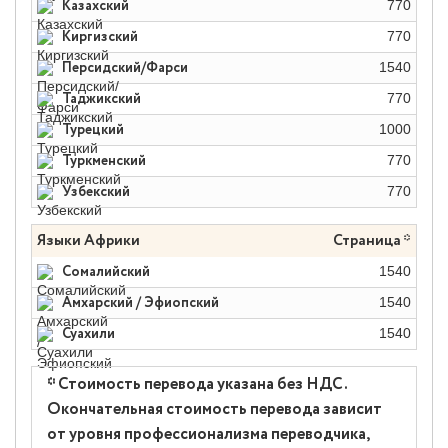
Казахский
770
Киргизский
770
Персидский/Фарси
1540
Таджикский
770
Турецкий
1000
Туркменский
770
Узбекский
770
Языки Африки
Страница *
Сомалийский
1540
Амхарский / Эфиопский
1540
Суахили
1540
* Стоимость перевода указана без НДС.
Окончательная стоимость перевода зависит
от уровня профессионализма переводчика,