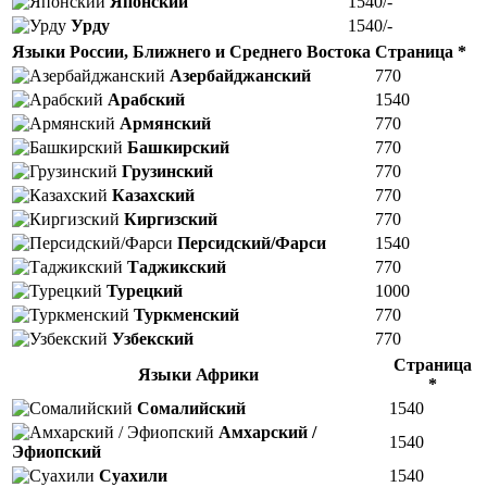
Японский
1540/-
Урду
1540/-
Языки России, Ближнего и Среднего Востока
Страница *
Азербайджанский
770
Арабский
1540
Армянский
770
Башкирский
770
Грузинский
770
Казахский
770
Киргизский
770
Персидский/Фарси
1540
Таджикский
770
Турецкий
1000
Туркменский
770
Узбекский
770
Страница
Языки Африки
*
Сомалийский
1540
Амхарский /
1540
Эфиопский
Суахили
1540