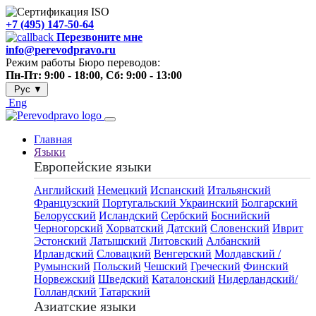
+7 (495) 147-50-64
Перезвоните мне
info@perevodpravo.ru
Режим работы Бюро переводов:
Пн-Пт: 9:00 - 18:00, Сб: 9:00 - 13:00
Рус
▼
Eng
Главная
Языки
Европейские языки
Английский
Немецкий
Испанский
Итальянский
Французский
Португальский
Украинский
Болгарский
Белорусский
Исландский
Сербский
Боснийский
Черногорский
Хорватский
Датский
Словенский
Иврит
Эстонский
Латышский
Литовский
Албанский
Ирландский
Словацкий
Венгерский
Молдавский /
Румынский
Польский
Чешский
Греческий
Финский
Норвежский
Шведский
Каталонский
Нидерландский/
Голландский
Татарский
Азиатские языки