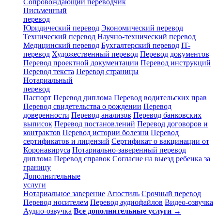
Сопровождающий переводчик
Письменный
перевод
Юридический перевод
Экономический перевод
Технический перевод
Научно-технический перевод
Медицинский перевод
Бухгалтерский перевод
IT-
перевод
Художественный перевод
Перевод документов
Перевод проектной документации
Перевод инструкций
Перевод текста
Перевод страницы
Нотариальный
перевод
Паспорт
Перевод диплома
Перевод водительских прав
Перевод свидетельства о рождении
Перевод
доверенности
Перевод анализов
Перевод банковских
выписок
Перевод постановлений
Перевод договоров и
контрактов
Перевод истории болезни
Перевод
сертификатов и лицензий
Сертификат о вакцинации от
Коронавируса
Нотариально-заверенный перевод
диплома
Перевод справок
Согласие на выезд ребенка за
границу
Дополнительные
услуги
Нотариальное заверение
Апостиль
Срочный перевод
Перевод носителем
Перевод аудиофайлов
Видео-озвучка
Аудио-озвучка
Все дополнительные услуги →