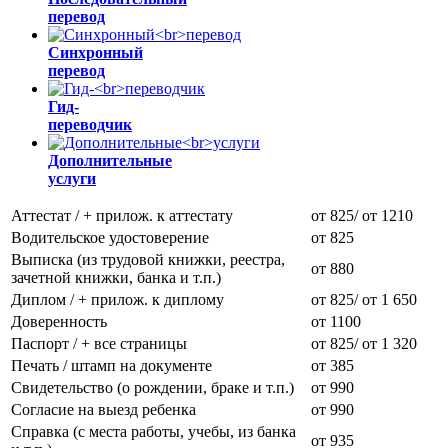
перевод
Синхронный
перевод
Гид-
переводчик
Дополнительные
услуги
Аттестат / + прилож. к аттестату
от 825/ от 1210
Водительское удостоверение
от 825
Выписка (из трудовой книжки, реестра,
от 880
зачетной книжки, банка и т.п.)
Диплом / + прилож. к диплому
от 825/ от 1 650
Доверенность
от 1100
Паспорт / + все страницы
от 825/ от 1 320
Печать / штамп на документе
от 385
Свидетельство (о рождении, браке и т.п.)
от 990
Согласие на выезд ребенка
от 990
Справка (с места работы, учебы, из банка
от 935