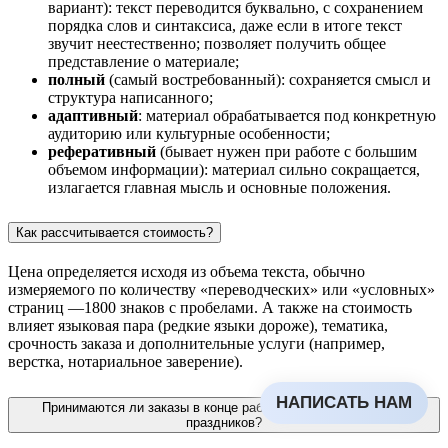
вариант): текст переводится буквально, с сохранением
порядка слов и синтаксиса, даже если в итоге текст
звучит неестественно; позволяет получить общее
представление о материале;
полный
(самый востребованный): сохраняется смысл и
структура написанного;
адаптивный
: материал обрабатывается под конкретную
аудиторию или культурные особенности;
реферативный
(бывает нужен при работе с большим
объемом информации): материал сильно сокращается,
излагается главная мысль и основные положения.
Как рассчитывается стоимость?
Цена определяется исходя из объема текста, обычно
измеряемого по количеству «переводческих» или «условных»
страниц —1800 знаков с пробелами. А также на стоимость
влияет языковая пара (редкие языки дороже), тематика,
Я принимаю
согласие на обработку персональных данных
срочность заказа и дополнительные услуги (например,
и
условия публичной оферты
верстка, нотариальное заверение).
НАПИСАТЬ НАМ
Принимаются ли заказы в конце рабочего дня или накануне
праздников?