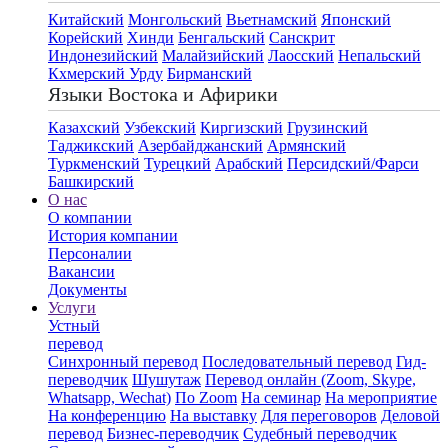
Китайский
Монгольский
Вьетнамский
Японский
Корейский
Хинди
Бенгальский
Санскрит
Индонезийский
Малайзийский
Лаосский
Непальский
Кхмерский
Урду
Бирманский
Языки Востока и Афирики
Казахский
Узбекский
Киргизский
Грузинский
Таджикский
Азербайджанский
Армянский
Туркменский
Турецкий
Арабский
Персидский/Фарси
Башкирский
О нас
О компании
История компании
Персоналии
Вакансии
Документы
Услуги
Устный
перевод
Синхронный перевод
Последовательный перевод
Гид-
переводчик
Шушутаж
Перевод онлайн (Zoom, Skype,
Whatsapp, Wechat)
По Zoom
На семинар
На мероприятие
На конференцию
На выставку
Для переговоров
Деловой
перевод
Бизнес-переводчик
Судебный переводчик