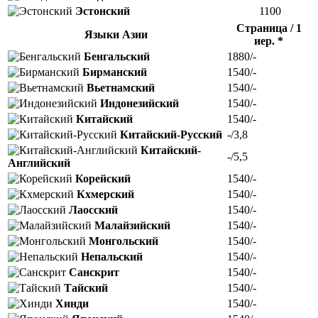
Эстонский
1100
Страница / 1
Языки Азии
иер. *
Бенгальский
1880/-
Бирманский
1540/-
Вьетнамский
1540/-
Индонезийский
1540/-
Китайский
1540/-
Китайский-Русский
-/3,8
Китайский-
-/5,5
Английский
Корейский
1540/-
Кхмерский
1540/-
Лаосский
1540/-
Малайзийский
1540/-
Монгольский
1540/-
Непальский
1540/-
Санскрит
1540/-
Тайский
1540/-
Хинди
1540/-