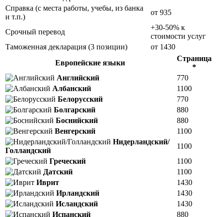
Справка (с места работы, учебы, из банка
от 935
и т.п.)
+30-50% к
Срочный перевод
стоимости услуг
Таможенная декларация (3 позиции)
от 1430
Страница
Европейские языки
*
Английский
770
Албанский
1100
Белорусский
770
Болгарский
880
Боснийский
880
Венгерский
1100
Нидерландский/
1100
Голландский
Греческий
1100
Датский
1100
Иврит
1430
Ирландский
1430
Исландский
1430
Испанский
880