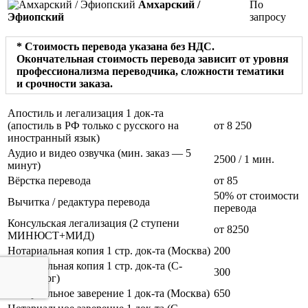
Амхарский /
По
Эфиопский
запросу
* Стоимость перевода указана без НДС.
Окончательная стоимость перевода зависит от уровня
профессионализма переводчика, сложности тематики
и срочности заказа.
Апостиль и легализация 1 док-та
(апостиль в РФ только с русского на
от 8 250
иностранный язык)
Аудио и видео озвучка (мин. заказ — 5
2500
/ 1 мин.
минут)
Вёрстка перевода
от 85
50% от стоимости
Вычитка / редактура перевода
перевода
Консульская легализация (2 ступени
от 8250
МИНЮСТ+МИД)
Нотариальная копия 1 стр. док-та (Москва)
200
Нотариальная копия 1 стр. док-та (С-
300
Петербург)
Нотариальное заверение 1 док-та (Москва)
650