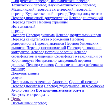
Юридический перевод
Экономический перевод
Технический перевод
Научно-технический перевод
Медицинский перевод
Бухгалтерский перевод
IT-
перевод
Художественный перевод
Перевод документов
Перевод проектной документации
Перевод инструкций
Перевод текста
Перевод страницы
Нотариальный
перевод
Паспорт
Перевод диплома
Перевод водительских прав
Перевод свидетельства о рождении
Перевод
доверенности
Перевод анализов
Перевод банковских
выписок
Перевод постановлений
Перевод договоров и
контрактов
Перевод истории болезни
Перевод
сертификатов и лицензий
Сертификат о вакцинации от
Коронавируса
Нотариально-заверенный перевод
диплома
Перевод справок
Согласие на выезд ребенка за
границу
Дополнительные
услуги
Нотариальное заверение
Апостиль
Срочный перевод
Перевод носителем
Перевод аудиофайлов
Видео-озвучка
Аудио-озвучка
Все дополнительные услуги →
Все услуги перевода →
Цены
Письменный перевод