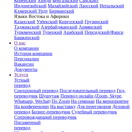
Корейский
Хинди
Бенгальский
Санскрит
Индонезийский
Малайзийский
Лаосский
Непальский
Кхмерский
Урду
Бирманский
Языки Востока и Афирики
Казахский
Узбекский
Киргизский
Грузинский
Таджикский
Азербайджанский
Армянский
Туркменский
Турецкий
Арабский
Персидский/Фарси
Башкирский
О нас
О компании
История компании
Персоналии
Вакансии
Документы
Услуги
Устный
перевод
Синхронный перевод
Последовательный перевод
Гид-
переводчик
Шушутаж
Перевод онлайн (Zoom, Skype,
Whatsapp, Wechat)
По Zoom
На семинар
На мероприятие
На конференцию
На выставку
Для переговоров
Деловой
перевод
Бизнес-переводчик
Судебный переводчик
Сопровождающий переводчик
Письменный
перевод