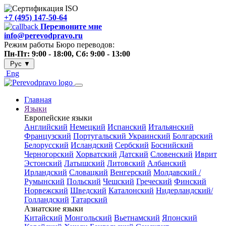
+7 (495) 147-50-64
Перезвоните мне
info@perevodpravo.ru
Режим работы Бюро переводов:
Пн-Пт: 9:00 - 18:00, Сб: 9:00 - 13:00
Рус
▼
Eng
Главная
Языки
Европейские языки
Английский
Немецкий
Испанский
Итальянский
Французский
Португальский
Украинский
Болгарский
Белорусский
Исландский
Сербский
Боснийский
Черногорский
Хорватский
Датский
Словенский
Иврит
Эстонский
Латышский
Литовский
Албанский
Ирландский
Словацкий
Венгерский
Молдавский /
Румынский
Польский
Чешский
Греческий
Финский
Норвежский
Шведский
Каталонский
Нидерландский/
Голландский
Татарский
Азиатские языки
Китайский
Монгольский
Вьетнамский
Японский