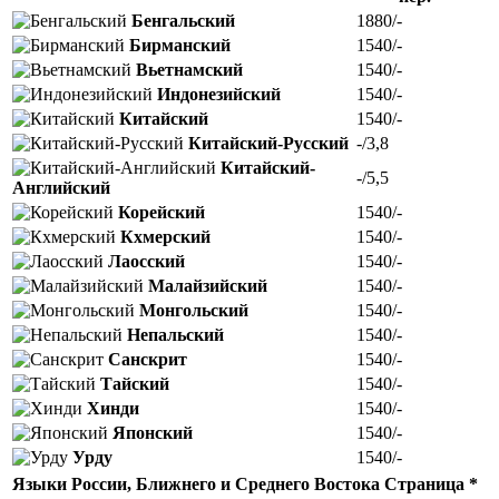
Бенгальский
1880/-
Бирманский
1540/-
Вьетнамский
1540/-
Индонезийский
1540/-
Китайский
1540/-
Китайский-Русский
-/3,8
Китайский-
-/5,5
Английский
Корейский
1540/-
Кхмерский
1540/-
Лаосский
1540/-
Малайзийский
1540/-
Монгольский
1540/-
Непальский
1540/-
Санскрит
1540/-
Тайский
1540/-
Хинди
1540/-
Японский
1540/-
Урду
1540/-
Языки России, Ближнего и Среднего Востока
Страница *