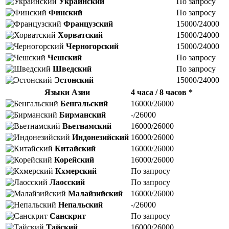
Украинский
По запросу
Финский
По запросу
Французский
15000/24000
Хорватский
15000/24000
Черногорский
15000/24000
Чешский
По запросу
Шведский
По запросу
Эстонский
15000/24000
Языки Азии
4 часа / 8 часов *
Бенгальский
16000/26000
Бирманский
-/26000
Вьетнамский
16000/26000
Индонезийский
16000/26000
Китайский
16000/26000
Корейский
16000/26000
Кхмерский
По запросу
Лаосский
По запросу
Малайзийский
16000/26000
Непальский
-/26000
Санскрит
По запросу
Тайский
16000/26000