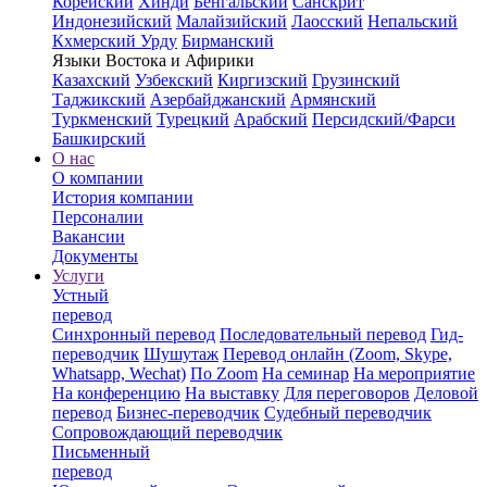
Корейский
Хинди
Бенгальский
Санскрит
Индонезийский
Малайзийский
Лаосский
Непальский
Кхмерский
Урду
Бирманский
Языки Востока и Афирики
Казахский
Узбекский
Киргизский
Грузинский
Таджикский
Азербайджанский
Армянский
Туркменский
Турецкий
Арабский
Персидский/Фарси
Башкирский
О нас
О компании
История компании
Персоналии
Вакансии
Документы
Услуги
Устный
перевод
Синхронный перевод
Последовательный перевод
Гид-
переводчик
Шушутаж
Перевод онлайн (Zoom, Skype,
Whatsapp, Wechat)
По Zoom
На семинар
На мероприятие
На конференцию
На выставку
Для переговоров
Деловой
перевод
Бизнес-переводчик
Судебный переводчик
Сопровождающий переводчик
Письменный
перевод