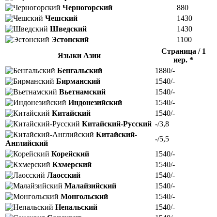
Черногорский
880
Чешский
1430
Шведский
1430
Эстонский
1100
Страница / 1
Языки Азии
иер. *
Бенгальский
1880/-
Бирманский
1540/-
Вьетнамский
1540/-
Индонезийский
1540/-
Китайский
1540/-
Китайский-Русский
-/3,8
Китайский-
-/5,5
Английский
Корейский
1540/-
Кхмерский
1540/-
Лаосский
1540/-
Малайзийский
1540/-
Монгольский
1540/-
Непальский
1540/-