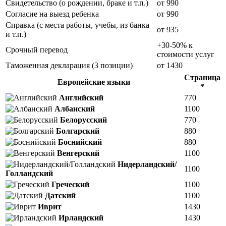
Свидетельство (о рождении, браке и т.п.)
от 990
Согласие на выезд ребенка
от 990
Справка (с места работы, учебы, из банка
от 935
и т.п.)
+30-50% к
Срочный перевод
стоимости услуг
Таможенная декларация (3 позиции)
от 1430
Страница
Европейские языки
*
Английский
770
Албанский
1100
Белорусский
770
Болгарский
880
Боснийский
880
Венгерский
1100
Нидерландский/
1100
Голландский
Греческий
1100
Датский
1100
Иврит
1430
Ирландский
1430