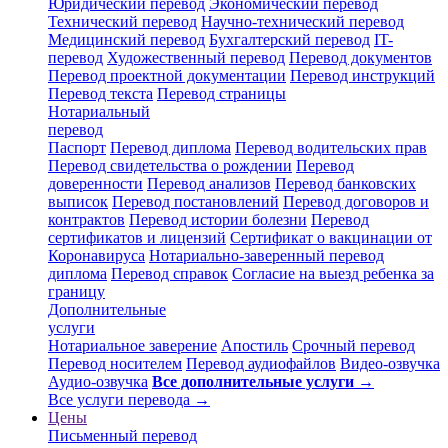
Юридический перевод
Экономический перевод
Технический перевод
Научно-технический перевод
Медицинский перевод
Бухгалтерский перевод
IT-
перевод
Художественный перевод
Перевод документов
Перевод проектной документации
Перевод инструкций
Перевод текста
Перевод страницы
Нотариальный
перевод
Паспорт
Перевод диплома
Перевод водительских прав
Перевод свидетельства о рождении
Перевод
доверенности
Перевод анализов
Перевод банковских
выписок
Перевод постановлений
Перевод договоров и
контрактов
Перевод истории болезни
Перевод
сертификатов и лицензий
Сертификат о вакцинации от
Коронавируса
Нотариально-заверенный перевод
диплома
Перевод справок
Согласие на выезд ребенка за
границу
Дополнительные
услуги
Нотариальное заверение
Апостиль
Срочный перевод
Перевод носителем
Перевод аудиофайлов
Видео-озвучка
Аудио-озвучка
Все дополнительные услуги →
Все услуги перевода →
Цены
Письменный перевод