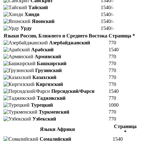
Санскрит
1540/-
Тайский
1540/-
Хинди
1540/-
Японский
1540/-
Урду
1540/-
Языки России, Ближнего и Среднего Востока
Страница *
Азербайджанский
770
Арабский
1540
Армянский
770
Башкирский
770
Грузинский
770
Казахский
770
Киргизский
770
Персидский/Фарси
1540
Таджикский
770
Турецкий
1000
Туркменский
770
Узбекский
770
Страница
Языки Африки
*
Сомалийский
1540