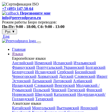
+7 (495) 147-50-64
Перезвоните мне
info@perevodpravo.ru
Режим работы Бюро переводов:
Пн-Пт: 9:00 - 18:00, Сб: 9:00 - 13:00
Рус
▼
Eng
Главная
Языки
Европейские языки
Английский
Немецкий
Испанский
Итальянский
Французский
Португальский
Украинский
Болгарский
Белорусский
Исландский
Сербский
Боснийский
Черногорский
Хорватский
Датский
Словенский
Иврит
Эстонский
Латышский
Литовский
Албанский
Ирландский
Словацкий
Венгерский
Молдавский /
Румынский
Польский
Чешский
Греческий
Финский
Норвежский
Шведский
Каталонский
Нидерландский/
Голландский
Татарский
Азиатские языки
Китайский
Монгольский
Вьетнамский
Японский