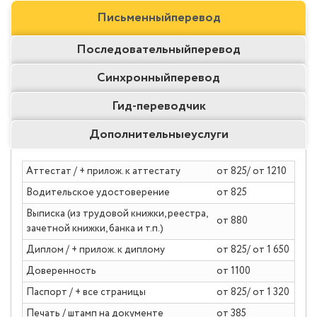
Письменный
перевод
Последовательный
перевод
Синхронный
перевод
Гид-
переводчик
Дополнительные
услуги
Аттестат / + прилож. к аттестату
от 825/ от 1210
Водительское удостоверение
от 825
Выписка (из трудовой книжки, реестра,
от 880
зачетной книжки, банка и т.п.)
Диплом / + прилож. к диплому
от 825/ от 1 650
Доверенность
от 1100
Паспорт / + все страницы
от 825/ от 1 320
Печать / штамп на документе
от 385