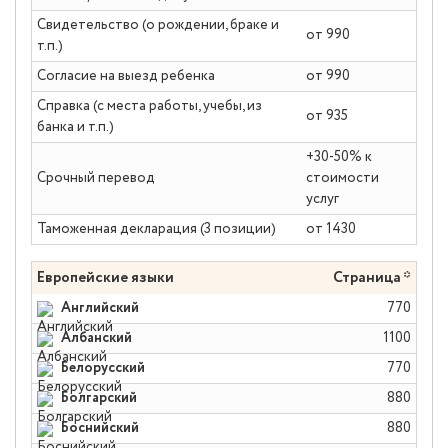
Свидетельство (о рождении, браке и
от 990
т.п.)
Согласие на выезд ребенка
от 990
Справка (с места работы, учебы, из
от 935
банка и т.п.)
+30-50% к
Срочный перевод
стоимости
услуг
Таможенная декларация (3 позиции)
от 1430
Европейские языки
Страница *
Английский
770
Албанский
1100
Белорусский
770
Болгарский
880
Боснийский
880