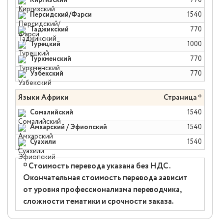
Киргизский
770
Персидский/Фарси
1540
Таджикский
770
Турецкий
1000
Туркменский
770
Узбекский
770
Языки Африки
Страница *
Сомалийский
1540
Амхарский / Эфиопский
1540
Суахили
1540
* Стоимость перевода указана без НДС.
Окончательная стоимость перевода зависит
от уровня профессионализма переводчика,
сложности тематики и срочности заказа.