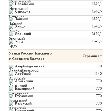
Непальский
1540/-
Санскрит
1540/-
Тайский
1540/-
Хинди
1540/-
Японский
1540/-
Урду
1540/-
Языки России, Ближнего
Страница *
и Среднего Востока
Азербайджанский
770
Арабский
1540
Армянский
770
Башкирский
770
Грузинский
770
Казахский
770