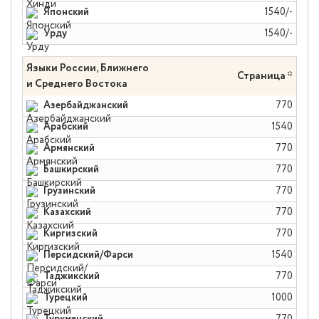
Японский
1540/-
Урду
1540/-
Языки России, Ближнего
Страница *
и Среднего Востока
Азербайджанский
770
Арабский
1540
Армянский
770
Башкирский
770
Грузинский
770
Казахский
770
Киргизский
770
Персидский/Фарси
1540
Таджикский
770
Турецкий
1000