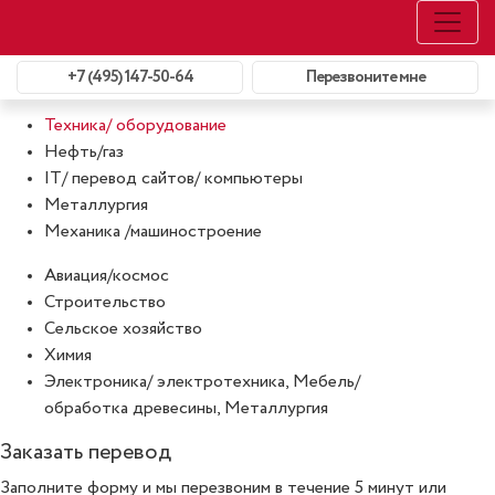
Перевод аудиторских заключений
+7 (495) 147-50-64
Перезвоните мне
Направления с которыми работают наши переводчики:
Техника/ оборудование
Нефть/газ
IT/ перевод сайтов/ компьютеры
Металлургия
Механика /машиностроение
Авиация/космос
Строительство
Сельское хозяйство
Химия
Электроника/ электротехника, Мебель/
обработка древесины, Металлургия
Заказать перевод
Заполните форму и мы перезвоним в течение 5 минут или