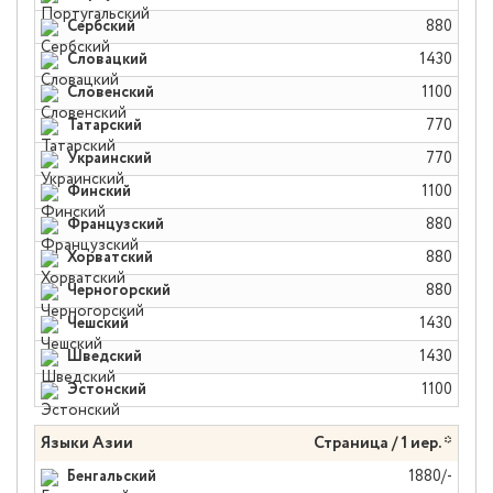
Сербский
880
Словацкий
1430
Словенский
1100
Татарский
770
Украинский
770
Финский
1100
Французский
880
Хорватский
880
Черногорский
880
Чешский
1430
Шведский
1430
Эстонский
1100
Языки Азии
Страница / 1 иер. *
Бенгальский
1880/-