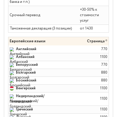
банка и т.п.)
+30-50% к
Срочный перевод
стоимости
услуг
Таможенная декларация (3 позиции)
от 1430
Европейские языки
Страница *
Английский
770
Албанский
1100
Белорусский
770
Болгарский
880
Боснийский
880
Венгерский
1100
Нидерландский/
1100
Голландский
Греческий
1100