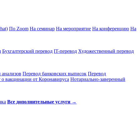
hat)
По Zoom
На семинар
На мероприятие
На конференцию
На
д
Бухгалтерский перевод
IT-перевод
Художественный перевод
 анализов
Перевод банковских выписок
Перевод
 о вакцинации от Коронавируса
Нотариально-заверенный
чка
Все дополнительные услуги →