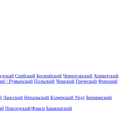
ндский
Сербский
Боснийский
Черногорский
Хорватский
ий / Румынский
Польский
Чешский
Греческий
Финский
й
Лаосский
Непальский
Кхмерский
Урду
Бирманский
ий
Персидский/Фарси
Башкирский