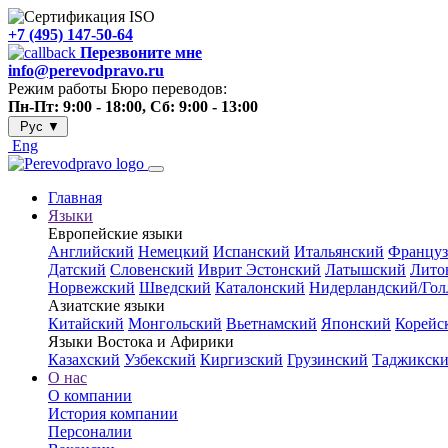
+7 (495) 147-50-64
Перезвоните мне
info@perevodpravo.ru
Режим работы Бюро переводов:
Пн-Пт: 9:00 - 18:00, Сб: 9:00 - 13:00
Рус
▼
Eng
Главная
Языки
Европейские языки
Английский
Немецкий
Испанский
Итальянский
Француз
Датский
Словенский
Иврит
Эстонский
Латышский
Лито
Норвежский
Шведский
Каталонский
Нидерландский/Гол
Азиатские языки
Китайский
Монгольский
Вьетнамский
Японский
Корейс
Языки Востока и Афирики
Казахский
Узбекский
Киргизский
Грузинский
Таджикск
О нас
О компании
История компании
Персоналии