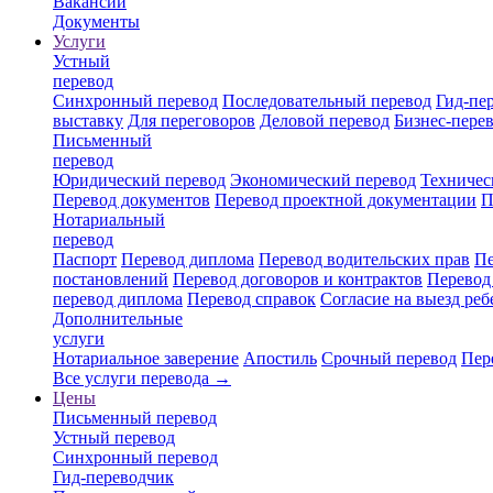
Вакансии
Документы
Услуги
Устный
перевод
Синхронный перевод
Последовательный перевод
Гид-пе
выставку
Для переговоров
Деловой перевод
Бизнес-пере
Письменный
перевод
Юридический перевод
Экономический перевод
Техничес
Перевод документов
Перевод проектной документации
П
Нотариальный
перевод
Паспорт
Перевод диплома
Перевод водительских прав
Пе
постановлений
Перевод договоров и контрактов
Перевод
перевод диплома
Перевод справок
Согласие на выезд реб
Дополнительные
услуги
Нотариальное заверение
Апостиль
Срочный перевод
Пер
Все услуги перевода →
Цены
Письменный перевод
Устный перевод
Синхронный перевод
Гид-переводчик