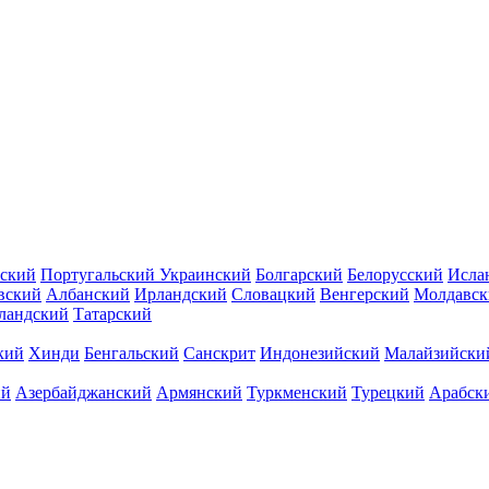
ский
Португальский
Украинский
Болгарский
Белорусский
Исла
вский
Албанский
Ирландский
Словацкий
Венгерский
Молдавск
ландский
Татарский
кий
Хинди
Бенгальский
Санскрит
Индонезийский
Малайзийски
ий
Азербайджанский
Армянский
Туркменский
Турецкий
Арабск