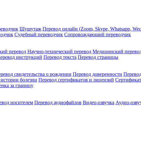
реводчик
Шушутаж
Перевод онлайн (Zoom, Skype, Whatsapp, Wec
водчик
Судебный переводчик
Сопровождающий переводчик
кий перевод
Научно-технический перевод
Медицинский перево
еревод инструкций
Перевод текста
Перевод страницы
ревод свидетельства о рождении
Перевод доверенности
Перевод
 истории болезни
Перевод сертификатов и лицензий
Сертификат
енка за границу
евод носителем
Перевод аудиофайлов
Видео-озвучка
Аудио-озву