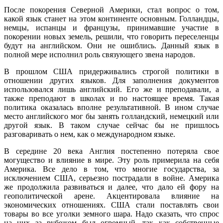
После покорения Северной Америки, стал вопрос о том,
какой язык станет на этом континенте основным. Голландцы,
немцы, испанцы и французы, принимавшие участие в
покорении новых земель, решили, что говорить переселенцы
будут на английском. Они не ошиблись. Данный язык в
полной мере исполнил роль связующего звена народов.
В прошлом США придерживались строгой политики в
отношении других языков. Для заполнения документов
использовался лишь английский. Его же и преподавали, а
также преподают в школах и по настоящее время. Такая
политика оказалась вполне результативной. В ином случае
место английского мог бы занять голландский, немецкий или
другой язык. В таком случае сейчас бы не пришлось
разговаривать о нем, как о международном языке.
В середине 20 века Англия постепенно потеряла свое
могущество и влияние в мире. Эту роль примерила на себя
Америка. Все дело в том, что многие государства, за
исключением США, серьезно пострадали в войне. Америка
же продолжила развиваться и далее, что дало ей фору на
геополитической арене. Акцентировала влияние на
экономических отношениях. США стали поставлять свои
товары во все уголки земного шара. Надо сказать, что спрос
на них за рубежом был огромный, так как собственные