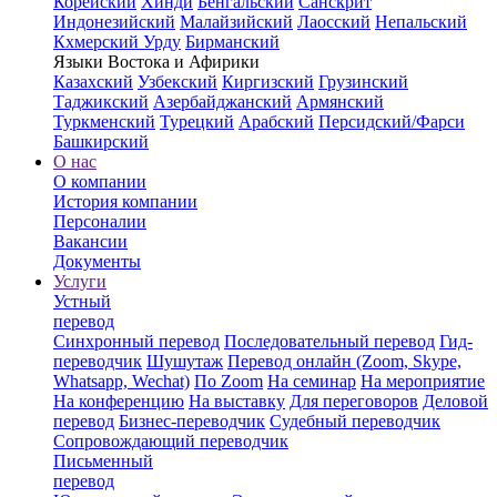
Корейский
Хинди
Бенгальский
Санскрит
Индонезийский
Малайзийский
Лаосский
Непальский
Кхмерский
Урду
Бирманский
Языки Востока и Афирики
Казахский
Узбекский
Киргизский
Грузинский
Таджикский
Азербайджанский
Армянский
Туркменский
Турецкий
Арабский
Персидский/Фарси
Башкирский
О нас
О компании
История компании
Персоналии
Вакансии
Документы
Услуги
Устный
перевод
Синхронный перевод
Последовательный перевод
Гид-
переводчик
Шушутаж
Перевод онлайн (Zoom, Skype,
Whatsapp, Wechat)
По Zoom
На семинар
На мероприятие
На конференцию
На выставку
Для переговоров
Деловой
перевод
Бизнес-переводчик
Судебный переводчик
Сопровождающий переводчик
Письменный
перевод