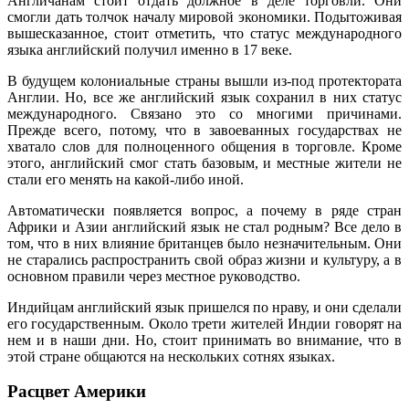
Англичанам стоит отдать должное в деле торговли. Они
смогли дать толчок началу мировой экономики. Подытоживая
вышесказанное, стоит отметить, что статус международного
языка английский получил именно в 17 веке.
В будущем колониальные страны вышли из-под протектората
Англии. Но, все же английский язык сохранил в них статус
международного. Связано это со многими причинами.
Прежде всего, потому, что в завоеванных государствах не
хватало слов для полноценного общения в торговле. Кроме
этого, английский смог стать базовым, и местные жители не
стали его менять на какой-либо иной.
Автоматически появляется вопрос, а почему в ряде стран
Африки и Азии английский язык не стал родным? Все дело в
том, что в них влияние британцев было незначительным. Они
не старались распространить свой образ жизни и культуру, а в
основном правили через местное руководство.
Индийцам английский язык пришелся по нраву, и они сделали
его государственным. Около трети жителей Индии говорят на
нем и в наши дни. Но, стоит принимать во внимание, что в
этой стране общаются на нескольких сотнях языках.
Расцвет Америки