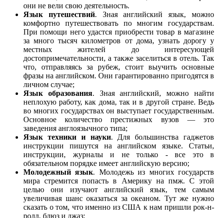
они не вели свою деятельность.
Язык путешествий
. Зная английский язык, можно
комфортно путешествовать по многим государствам.
При помощи него удастся приобрести товар в магазине
за много тысяч километров от дома, узнать дорогу у
местных жителей до интересующей
достопримечательности, а также заселиться в отель. Так
что, отправляясь за рубеж, стоит выучить основные
фразы на английском. Они гарантированно пригодятся в
личном случае;
Язык образования
. Зная английский, можно найти
неплохую работу, как дома, так и в другой стране. Ведь
во многих государствах он выступает государственным.
Основное количество престижных вузов — это
заведения англоязычного типа;
Язык техники и науки
. Для большинства гаджетов
инструкции пишутся на английском языке. Статьи,
инструкции, журналы и не только - все это в
обязательном порядке имеет английскую версию;
Молодежный язык
. Молодежь из многих государств
мира стремится попасть в Америку на пмж. С этой
целью они изучают английский язык, тем самым
увеличивая шанс оказаться за океаном. Тут же нужно
сказать о том, что именно из США к нам пришли рок-н-
ролл, блюз и джаз;