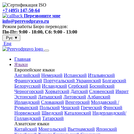
+7 (495) 147-50-64
Перезвоните мне
info@perevodpravo.ru
Режим работы Бюро переводов:
Пн-Пт: 9:00 - 18:00, Сб: 9:00 - 13:00
Рус
▼
Eng
Главная
Языки
Европейские языки
Английский
Немецкий
Испанский
Итальянский
Французский
Португальский
Украинский
Болгарский
Белорусский
Исландский
Сербский
Боснийский
Черногорский
Хорватский
Датский
Словенский
Иврит
Эстонский
Латышский
Литовский
Албанский
Ирландский
Словацкий
Венгерский
Молдавский /
Румынский
Польский
Чешский
Греческий
Финский
Норвежский
Шведский
Каталонский
Нидерландский/
Голландский
Татарский
Азиатские языки
Китайский
Монгольский
Вьетнамский
Японский