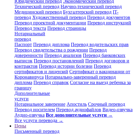
Юридический перевод
Экономический перевод
Технический перевод
Научно-технический перевод
Медицинский перевод
Бухгалтерский перевод
IT-
перевод
Художественный перевод
Перевод документов
Перевод проектной документации
Перевод инструкций
Перевод текста
Перевод страницы
Нотариальный
перевод
Паспорт
Перевод диплома
Перевод водительских прав
Перевод свидетельства о рождении
Перевод
доверенности
Перевод анализов
Перевод банковских
выписок
Перевод постановлений
Перевод договоров и
контрактов
Перевод истории болезни
Перевод
сертификатов и лицензий
Сертификат о вакцинации от
Коронавируса
Нотариально-заверенный перевод
диплома
Перевод справок
Согласие на выезд ребенка за
границу
Дополнительные
услуги
Нотариальное заверение
Апостиль
Срочный перевод
Перевод носителем
Перевод аудиофайлов
Видео-озвучка
Аудио-озвучка
Все дополнительные услуги →
Все услуги перевода →
Цены
Письменный перевод