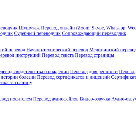
реводчик
Шушутаж
Перевод онлайн (Zoom, Skype, Whatsapp, Wec
водчик
Судебный переводчик
Сопровождающий переводчик
кий перевод
Научно-технический перевод
Медицинский перево
еревод инструкций
Перевод текста
Перевод страницы
ревод свидетельства о рождении
Перевод доверенности
Перевод
 истории болезни
Перевод сертификатов и лицензий
Сертификат
енка за границу
евод носителем
Перевод аудиофайлов
Видео-озвучка
Аудио-озву