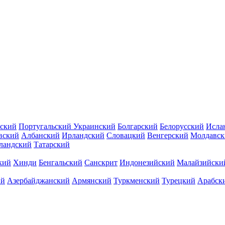
ский
Португальский
Украинский
Болгарский
Белорусский
Исла
вский
Албанский
Ирландский
Словацкий
Венгерский
Молдавск
ландский
Татарский
кий
Хинди
Бенгальский
Санскрит
Индонезийский
Малайзийски
ий
Азербайджанский
Армянский
Туркменский
Турецкий
Арабск