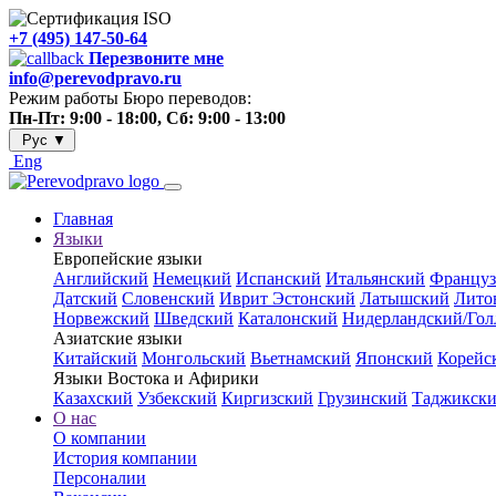
+7 (495) 147-50-64
Перезвоните мне
info@perevodpravo.ru
Режим работы Бюро переводов:
Пн-Пт: 9:00 - 18:00, Сб: 9:00 - 13:00
Рус
▼
Eng
Главная
Языки
Европейские языки
Английский
Немецкий
Испанский
Итальянский
Француз
Датский
Словенский
Иврит
Эстонский
Латышский
Лито
Норвежский
Шведский
Каталонский
Нидерландский/Гол
Азиатские языки
Китайский
Монгольский
Вьетнамский
Японский
Корейс
Языки Востока и Афирики
Казахский
Узбекский
Киргизский
Грузинский
Таджикск
О нас
О компании
История компании
Персоналии