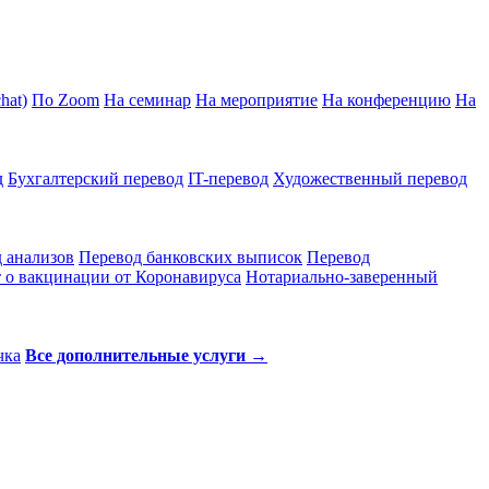
hat)
По Zoom
На семинар
На мероприятие
На конференцию
На
д
Бухгалтерский перевод
IT-перевод
Художественный перевод
 анализов
Перевод банковских выписок
Перевод
 о вакцинации от Коронавируса
Нотариально-заверенный
чка
Все дополнительные услуги →