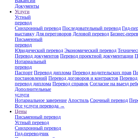
Вакансии
Документы
Услуги
Устный
перевод
Синхронный перевод
Последовательный перевод
Гид-пе
выставку
Для переговоров
Деловой перевод
Бизнес-пере
Письменный
перевод
Юридический перевод
Экономический перевод
Техничес
Перевод документов
Перевод проектной документации
П
Нотариальный
перевод
Паспорт
Перевод диплома
Перевод водительских прав
Пе
постановлений
Перевод договоров и контрактов
Перевод
перевод диплома
Перевод справок
Согласие на выезд реб
Дополнительные
услуги
Нотариальное заверение
Апостиль
Срочный перевод
Пер
Все услуги перевода →
Цены
Письменный перевод
Устный перевод
Синхронный перевод
Гид-переводчик