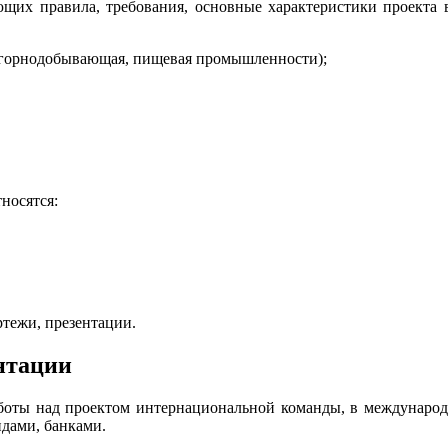
ющих правила, требования, основные характеристики проекта 
, горнодобывающая, пищевая промышленности);
носятся:
ртежи, презентации.
нтации
работы над проектом интернациональной команды, в междунаро
ндами, банками.