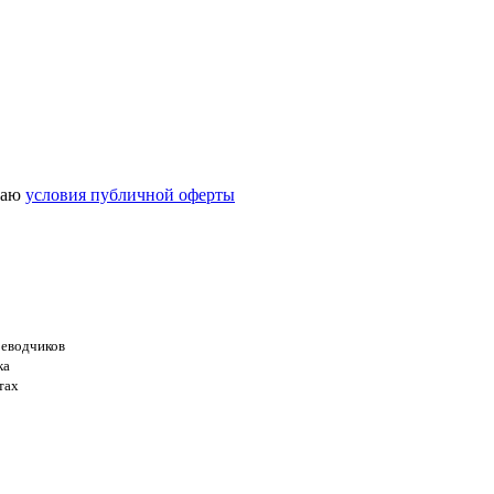
маю
условия публичной оферты
еводчиков
ка
тах