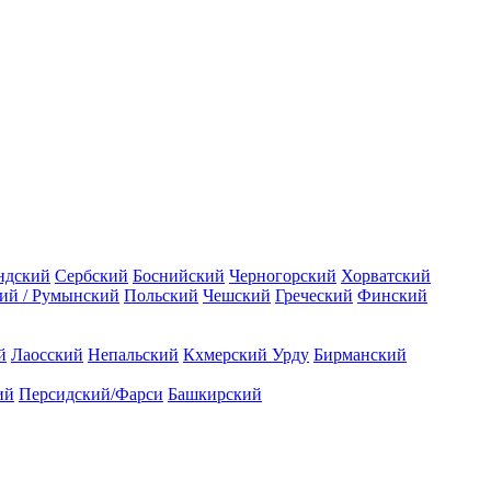
ндский
Сербский
Боснийский
Черногорский
Хорватский
ий / Румынский
Польский
Чешский
Греческий
Финский
й
Лаосский
Непальский
Кхмерский
Урду
Бирманский
ий
Персидский/Фарси
Башкирский